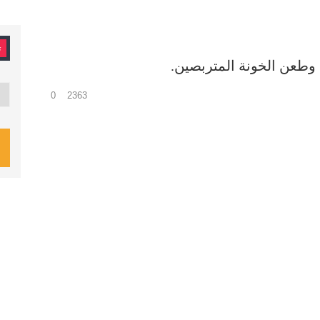
ت
وطعن الخونة المتربصين.
تصن
0
2363