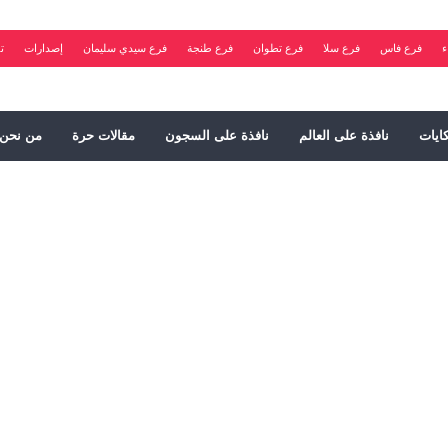
ء
فرع فاس
فرع سلا
فرع تطوان
فرع طنجة
فرع سيدي سليمان
إصدارات
ت
ايات
نافذة على العالم
نافذة على السجون
مقالات حرة
من نحن