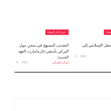
بيضاء
فرع الدار البيضاء
عتقل الإسلامي إلى
التعذيب الممنهج في سجن مول
البركي بآسفي (تازمامارت العهد
0
2318
الجديد)
0
3311
أبو آدم الغزالي