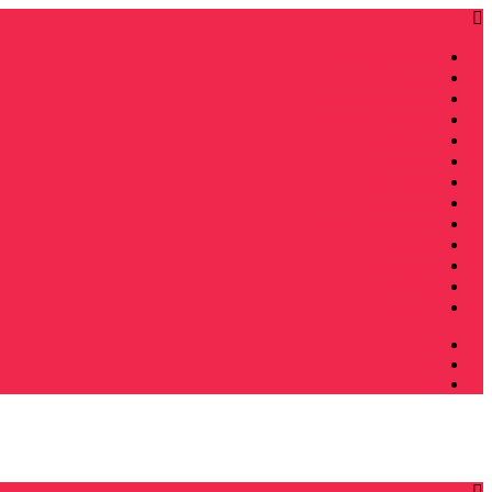
أنشطة وطنية
ندوات
صرخات و نداءات
فرع الدار البيضاء
فرع فاس
فرع سلا
فرع تطوان
فرع طنجة
فرع سيدي سليمان
إصدارات
تصريحات
إبداعات
شهادات