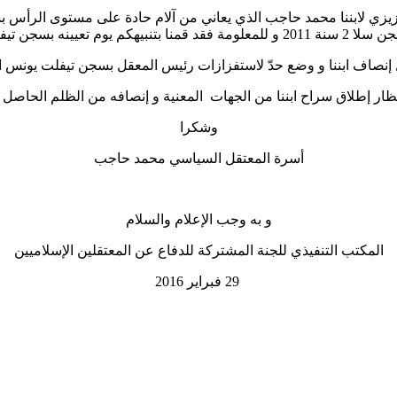
زي لابننا محمد حاجب الذي يعاني من آلام حادة على مستوى الرأس ب
ل ستة أشهر لكن دون جدوى
إنصاف ابننا و وضع حدّ لاستفزازات رئيس المعقل بسجن تيفلت يونس الب
ظار إطلاق سراح ابننا من الجهات المعنية و إنصافه من الظلم الحاصل ع
وشكرا
أسرة المعتقل السياسي محمد حاجب
و
به وجب الإعلام والسلام
المكتب التنفيذي للجنة المشتركة للدفاع عن المعتقلين الإسلاميين
29
فبراير 2016