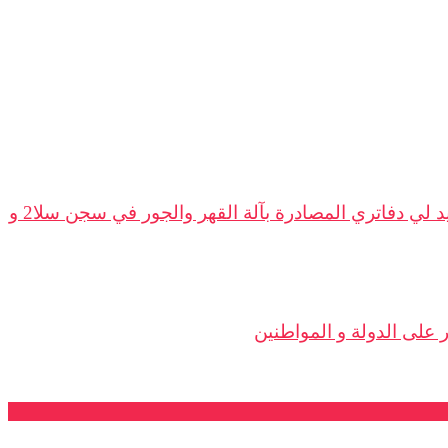
المعتقل الإسلامي السابق بوغرارة : أطالب المندوب العام لإدارة السجون أن يوقف انتهاكات الجلاد البوعزيزي و أن يعيد لي دفاتري المصادرة بآلة القهر والجور في سجن سلا2 و
على الدولة و المواطنين