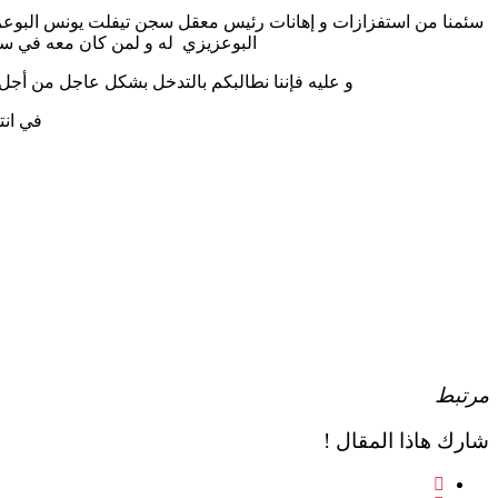
سئمنا من استفزازات و إهانات رئيس معقل سجن تيفلت يونس البوعزي
البوعزيزي له و لمن كان معه في سجن سلا 2 سنة 2011 و للمعلومة فقد قمنا بتنبيهكم يوم تعيينه بسجن تيفلت قب
و عليه فإننا نطالبكم بالتدخل بشكل عاجل من أجل 
في انت
مرتبط
شارك هاذا المقال !