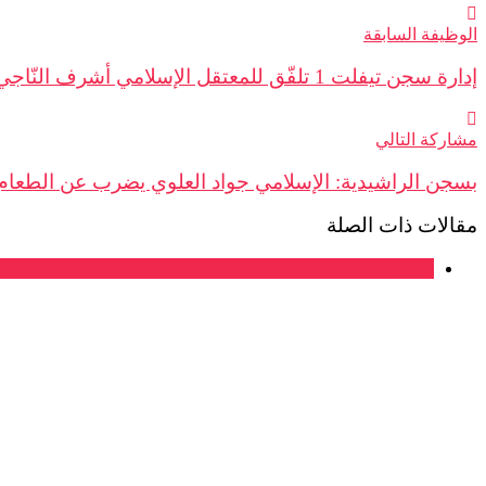
الوظيفة السابقة
إدارة سجن تيفلت 1 تلفّق للمعتقل الإسلامي أشرف النّاجي تهمة الاعتداء على رئيس الحي وتُقيّده على أرض المصحّة بأصفاد حديدية بطريقة شبيهة بما يعرف ” ببويا عمر”
مشاركة التالي
بسجن الراشيدية: الإسلامي جواد العلوي يضرب عن الطعا
مقالات ذات الصلة
بيانات