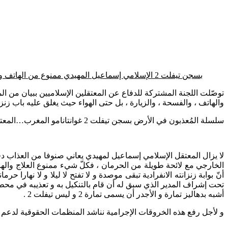
بسجن تيفلت 2 الإسلامي إسماعيل المهيدي ممنوع من الهاتف والعلاج والفسحة و الزيارة بل حتى الهواء و يتعرّض للتجويع والتعذيب والضرب والتعرية و الإهانة على يد الجلاد رئيس المعقل البوعزيزي
والهاتف ، والفسحة ، والزيارة ، بل حتى الهواء حيث يغلق عليه باب زنزان
سلسلة المُعذبون في الأرض بسجن تيفلت 2 غوانتانامو المغرب…المعتقل الإسلامي إسماعيل المهيدي نموذجا
لا يزال المعتقل الإسلامي
إ
سماعيل لمهيدي يعاني صنوفا من العذاب دفع
الخارجي مع لائحة طويلة من الحرمان ، فكلّ شيء ممنوع العلاج والهات
أنّ بوابة زنزانته الانفرادية تبقى موصدة و لا تفتح لا ليلا و لا نهار
أشبه بدهاليز تمارة و الأجدر أن يسمى تمارة 2 و ليس تيفلت 2 .
و لأجل رفع هذه الخروقات الإجرامية نناشد المنظمات الحقوقية لدعم ه