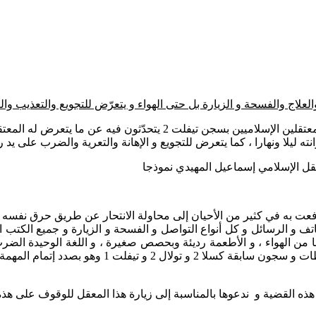
توصّلت اللجنة المشتركة للدفاع عن المعتقلين الإسلاميين ببيان من الم
ته ليلا ونهارا ، كما يتعرض للتجويع و الإهانة والتعرية والضرب على يد 
ت به في كثير من الأحيان إلى محاولة الانتحار عن طريق حرق نفسه لل
ف و الرسائل و كل أنواع التواصل و الفسحة و الزيارة و جميع الكتب ال
ا حرمانا من الهواء ، و الأطعمة رديئة وبحصص صغيرة ، و اللغة الوحيدة ا
تحت إشراف المدير الذي سبق له أن قام بالتنكيل به و
ذه القضية و ندعوها بالمناسبة إلى زيارة هذا المعقل للوقوف على هذه 