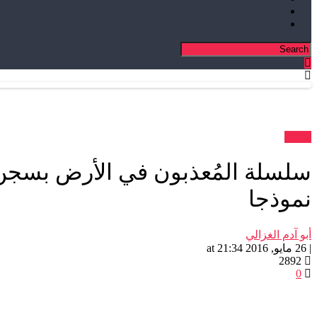
بيانات
نموذجا
أبو آدم الغزالي
| 26 مايو, 2016 at 21:34
2892
0