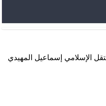
وانتانامو المغرب…المعتقل الإسلامي إسماعيل المهيدي