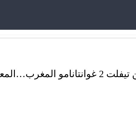
سلسلة المُعذبون في الأرض بسجن تيفلت 2 غ