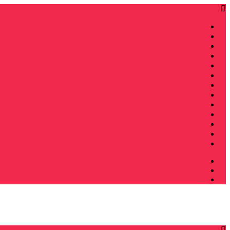
أنشطة وطنية
ندوات
صرخات و نداءات
فرع الدار البيضاء
فرع فاس
فرع سلا
فرع تطوان
فرع طنجة
فرع سيدي سليمان
إصدارات
تصريحات
إبداعات
شهادات