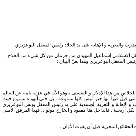
عتقلين الإسلاميين بسجن تيفلت 2 يتحدّثون فيه عن ما يتعرض له المعتقل الإسلامي إسماعيل المهيدي من حرمان من كل شيء من العلاج ،
رئيس المعقل البوعزيزي وهذا نصّ البيان :
خلاص من هذا الإذلال و التعسف ، وهو الآن في عزلة تامة عن العالم
تي قيل فيها أنها خير أنيس كلها ممنوعة ، بل حتى الهواء ممنوع حيث
لضرب و الإهانة و التعرية الجسدية على يد رئيس المعقل يونس البوعزيزي
 تعذيبه في محطات و سجون سابقة كسلا 2 و تولال 2 و تيفلت 1 وهو بصدد إتمام المهمة بكل أريحية ، فالداخل هنا مفقود و الخارج مولو د، فهذا المرفق الأمني
الحقائق المخزية قبل أن يفوت الأوان .