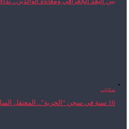
بين البعد الجغرافي ومعاناة الوالدين.. نداء
شكايات
16 سنة في سجن “الحرية”.. المعتقل السابق المحجوب ...