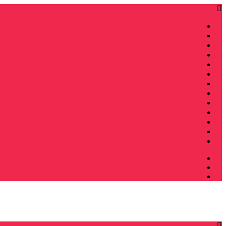
أنشطة وطنية
ندوات
صرخات و نداءات
فرع الدار البيضاء
فرع فاس
فرع سلا
فرع تطوان
فرع طنجة
فرع سيدي سليمان
إصدارات
تصريحات
إبداعات
شهادات