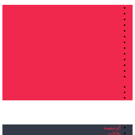
أنشطة وطنية
ندوات
صرخات و نداءات
فرع الدار البيضاء
فرع فاس
فرع سلا
فرع تطوان
فرع طنجة
فرع سيدي سليمان
إصدارات
تصريحات
إبداعات
شهادات
الرئيسية
بلاغات