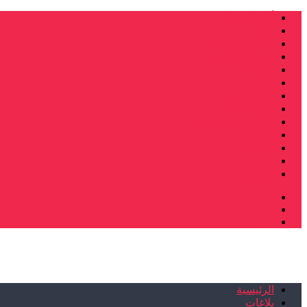
أنشطة وطنية
ندوات
صرخات و نداءات
فرع الدار البيضاء
فرع فاس
فرع سلا
فرع تطوان
فرع طنجة
فرع سيدي سليمان
إصدارات
تصريحات
إبداعات
شهادات
الرئيسية
بلاغات