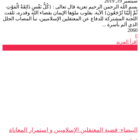
سبتمبر 19, 2019
بسم الله الرحمن الرحيم تعزية قال تعالى : {كُلُّ نَفْسٍ ذَائِقَةُ الْمَوْتِ
ثُمَّ إِلَيْنَا تُرْجَعُونَ} الآية. بقلوب ملؤها الإيمان بقضاء الله وقدره، تلقت
اللجنة المشتركة للدفاع عن المعتقلين الإسلاميين، نبأ المصاب الجلل
الذي ألم بأسرة ...
2060
0
اقرأ المزيد
فرع الدار البيضاء
البيضاء: قضية المعتقلين الإسلاميين و استمرار المعاناة