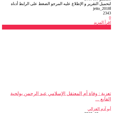
لتحميل التقرير و الإطلاع عليه المرجو الضغط على الرابط أدناه
اjetto_2018
2343
0
اقرأ المزيد
بلاغات
تعزية : وفاة أم المعتقل الإسلامي عبد الرحمن بولحية
القابع ...
أبو آدم الغزالي