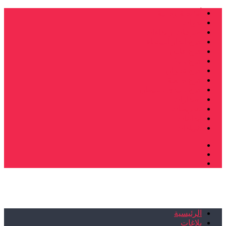
أنشطة وطنية
ندوات
صرخات و نداءات
فرع الدار البيضاء
فرع فاس
فرع سلا
فرع تطوان
فرع طنجة
فرع سيدي سليمان
إصدارات
تصريحات
إبداعات
شهادات
الرئيسية
بلاغات