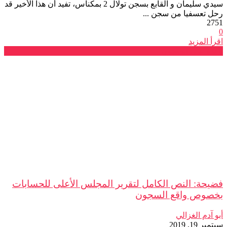
سيدي سليمان و القابع بسجن تولال 2 بمكناس، تفيد أن هذا الأخير قد
رحل تعسفيا من سجن ...
2751
0
اقرأ المزيد
نافذة على السجون
فضيحة: النص الكامل لتقرير المجلس الأعلى للحسابات
بخصوص واقع السجون
أبو آدم الغزالي
سبتمبر 19, 2019