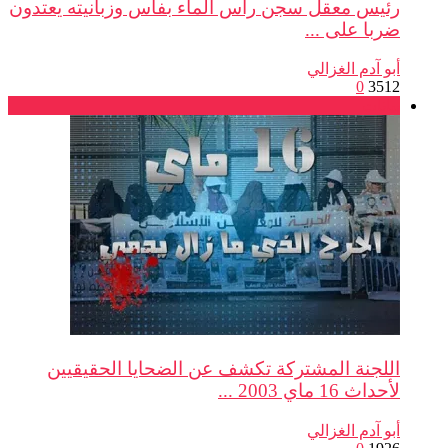
رئيس معقل سجن رأس الماء بفاس وزبانيته يعتدون
ضربا على ...
أبو آدم الغزالي
0
3512
بيانات
اللجنة المشتركة تكشف عن الضحايا الحقيقيين
لأحداث 16 ماي 2003 ...
أبو آدم الغزالي