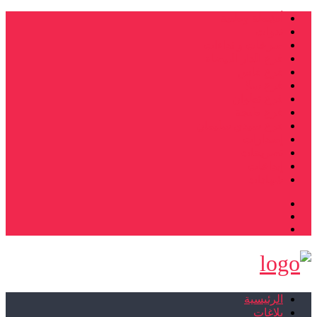
أنشطة وطنية
ندوات
صرخات و نداءات
فرع الدار البيضاء
فرع فاس
فرع سلا
فرع تطوان
فرع طنجة
فرع سيدي سليمان
إصدارات
تصريحات
إبداعات
شهادات
الرئيسية
بلاغات