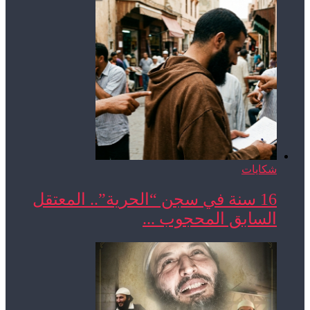
شكايات
16 سنة في سجن “الحرية”.. المعتقل
السابق المحجوب ...