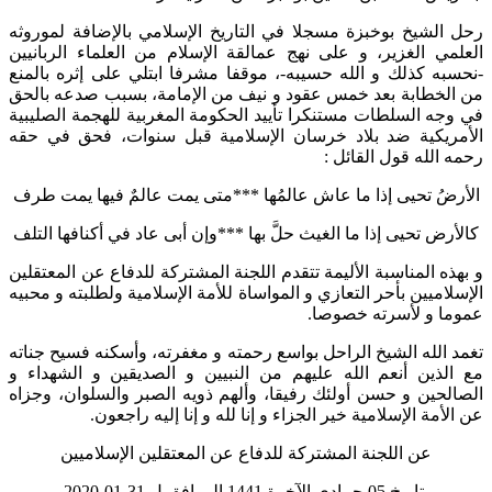
 الشيخ بوخبزة مسجلا في التاريخ الإسلامي بالإضافة لموروثه
لمي الغزير، و على نهج عمالقة الإسلام من العلماء الربانيين
سبه كذلك و الله حسيبه-، موقفا مشرفا ابتلي على إثره بالمنع
الخطابة بعد خمس عقود و نيف من الإمامة، بسبب صدعه بالحق
وجه السلطات مستنكرا تأييد الحكومة المغربية للهجمة الصليبية
مريكية ضد بلاد خرسان الإسلامية قبل سنوات، فحق في حقه
ه الله قول القائل :
رضُ تحيى إذا ما عاش عالمُها ***متى يمت عالمٌ فيها يمت طرف
أرض تحيى إذا ما الغيث حلَّ بها ***وإن أبى عاد في أكنافها التلف
هذه المناسبة الأليمة تتقدم اللجنة المشتركة للدفاع عن المعتقلين
سلاميين بأحر التعازي و المواساة للأمة الإسلامية ولطلبته و محبيه
ما و لأسرته خصوصا.
د الله الشيخ الراحل بواسع رحمته و مغفرته، وأسكنه فسيح جناته
الذين أنعم الله عليهم من النبيين و الصديقين و الشهداء و
الحين و حسن أولئك رفيقا، وألهم ذويه الصبر والسلوان، وجزاه
لأمة الإسلامية خير الجزاء و إنا لله و إنا إليه راجعون.
عن اللجنة المشتركة للدفاع عن المعتقلين الإسلاميين
بتاريخ 05 جمادى الآخرة 1441 الموافق ل 31-01-2020