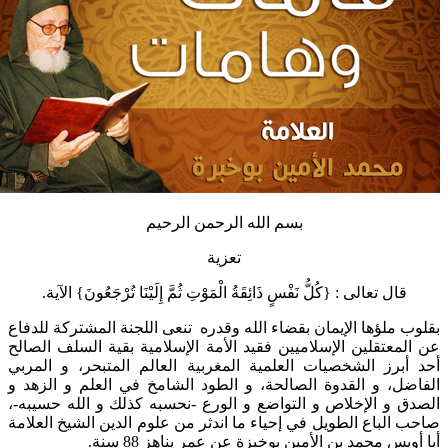
بسم الله الرحمن الرحيم
تعزية
قال تعالى : {كُلُّ نَفْسٍ ذَائِقَةُ الْمَوْتِ ثُمَّ إِلَيْنَا تُرْجَعُونَ} الآية.
وب ملؤها الإيمان بقضاء الله وقدره تنعى اللجنة المشتركة للدفاع
المعتقلين الإسلاميين فقيد الأمة الإسلامية بقية السلف الصالح
 أبرز الشخصيات العلمية المغربية العالم المتبحر، و المربي
اضل، و القدوة الصالحة، و الطود الشامخ في العلم و الزهد و
دق و الإخلاص و التواضع و الورع -نحسبه كذلك و الله حسيبه-،
ب الباع الطويل في إحياء ما اندثر من علوم الدين الشيخ العلامة
أويس محمد بن الأمين بوخبزة عن عمر يناهز 88 سنة.