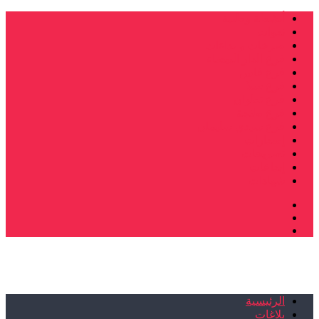
أنشطة وطنية
ندوات
صرخات و نداءات
فرع الدار البيضاء
فرع فاس
فرع سلا
فرع تطوان
فرع طنجة
فرع سيدي سليمان
إصدارات
تصريحات
إبداعات
شهادات
الرئيسية
بلاغات