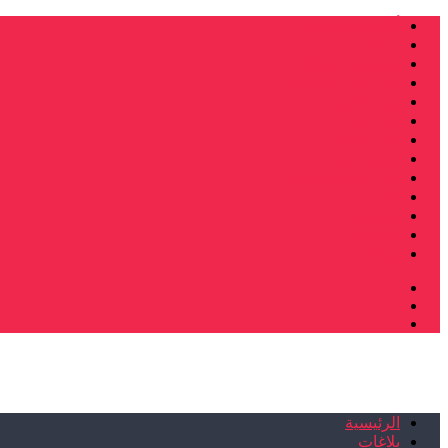
أنشطة وطنية
ندوات
صرخات و نداءات
فرع الدار البيضاء
فرع فاس
فرع سلا
فرع تطوان
فرع طنجة
فرع سيدي سليمان
إصدارات
تصريحات
إبداعات
شهادات
الرئيسية
بلاغات