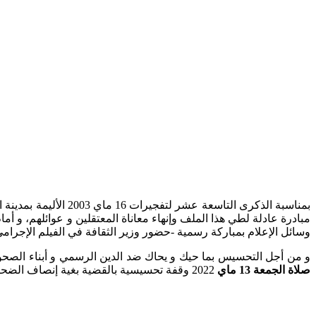
بمناسبة الذكرى التا
مبادرة عادلة لطي هذا الملف وإنهاء معاناة المعتقلين و عوائلهم، و أ
وسائل الإعلام بمباركة رسمية -حضور وزير الثقافة في الفيلم الإجرامي
و من أجل التحسيس بما حيك و يحاك ضد الدين الرسمي و أبناء الصحوة به
صلاة الجمعة 13 ماي
2022 وقفة تحسيسية بالقضية بغية إنصاف الضحايا و رفع التشويش العلماني و الإلحادي ضد الإسلام و ذلك: