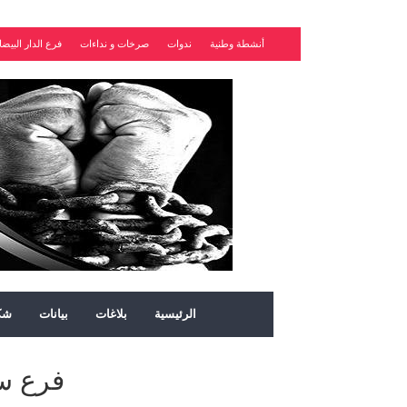
أنشطة وطنية
ندوات
صرخات و نداءات
فرع الدار البيضا
الرئيسية
بلاغات
بيانات
شك
فرع س