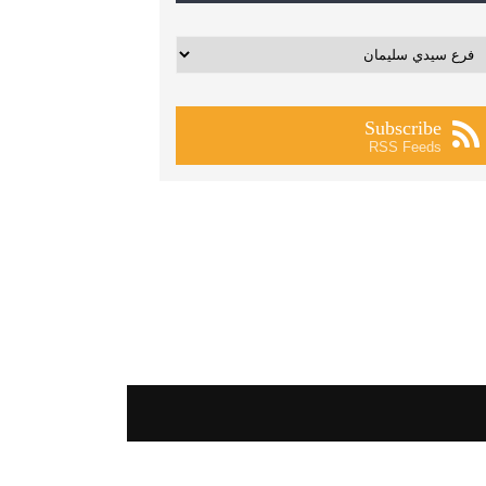
يفات
Subscribe
RSS Feeds