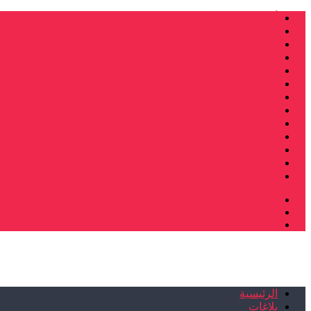
أنشطة وطنية
ندوات
صرخات و نداءات
فرع الدار البيضاء
فرع فاس
فرع سلا
فرع تطوان
فرع طنجة
فرع سيدي سليمان
إصدارات
تصريحات
إبداعات
شهادات
الرئيسية
بلاغات