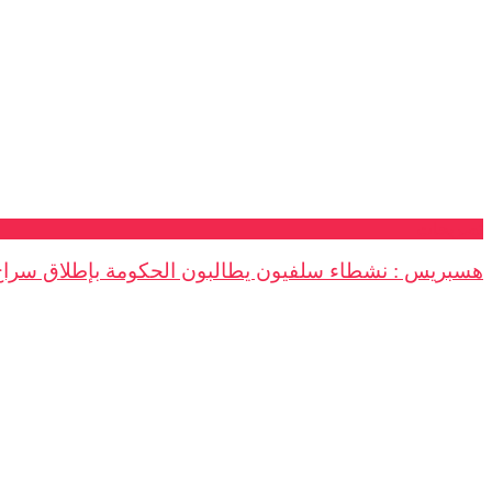
تصريحات
هسبريس : نشطاء سلفيون يطالبون الحكومة بإطلاق سراح “