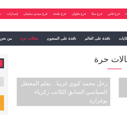
ء
فرع فاس
فرع سلا
فرع تطوان
فرع طنجة
فرع سيدي سليمان
إصدارات
ت
ايات
نافذة على العالم
نافذة على السجون
مقالات حرة
من نحن
الات حرة
ت
تصن
رحل محمد كيوي غريبا…بقلم المعتقل
السياسي السابق الكاتب زكرياء
بوغرارة