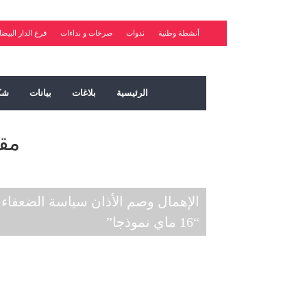
أنشطة وطنية
ندوات
صرخات و نداءات
فرع الدار البيضا
الرئيسية
بلاغات
بيانات
شك
مق
الإهمال وصم الأذان سياسة الضعفاء
“16 ماي نموذجا”