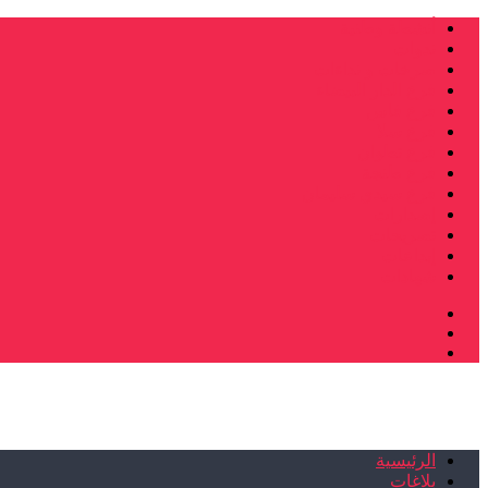
أنشطة وطنية
ندوات
صرخات و نداءات
فرع الدار البيضاء
فرع فاس
فرع سلا
فرع تطوان
فرع طنجة
فرع سيدي سليمان
إصدارات
تصريحات
إبداعات
شهادات
الرئيسية
بلاغات