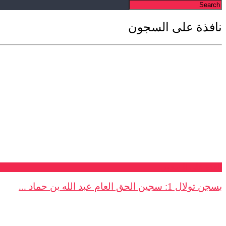
نافذة على السجون
نافذة على السجون
بسجن تولال 1: سجين الحق العام عبد الله بن حماد ...