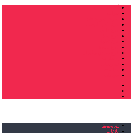
أنشطة وطنية
ندوات
صرخات و نداءات
فرع الدار البيضاء
فرع فاس
فرع سلا
فرع تطوان
فرع طنجة
فرع سيدي سليمان
إصدارات
تصريحات
إبداعات
شهادات
الرئيسية
بلاغات