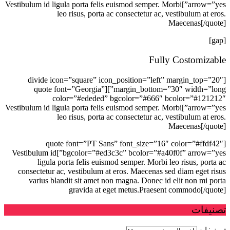
arrow=”yes”]Vestibulum id ligula porta felis euismod semper. Morbi
leo risus, porta ac consectetur ac, vestibulum at eros.
Maecenas[/quote]
[gap]
Fully Costomizable
[divide icon=”square” icon_position=”left” margin_top=”20″
margin_bottom=”30″ width=”long”][quote font=”Georgia”
color=”#ededed” bgcolor=”#666″ bcolor=”#121212″
arrow=”yes”]Vestibulum id ligula porta felis euismod semper. Morbi
leo risus, porta ac consectetur ac, vestibulum at eros.
Maecenas[/quote]
[quote font=”PT Sans” font_size=”16″ color=”#ffdf42″
bgcolor=”#ed3c3c” bcolor=”#a40f0f” arrow=”yes”]Vestibulum id
ligula porta felis euismod semper. Morbi leo risus, porta ac
consectetur ac, vestibulum at eros. Maecenas sed diam eget risus
varius blandit sit amet non magna. Donec id elit non mi porta
gravida at eget metus.Praesent commodo[/quote]
تصنيفات