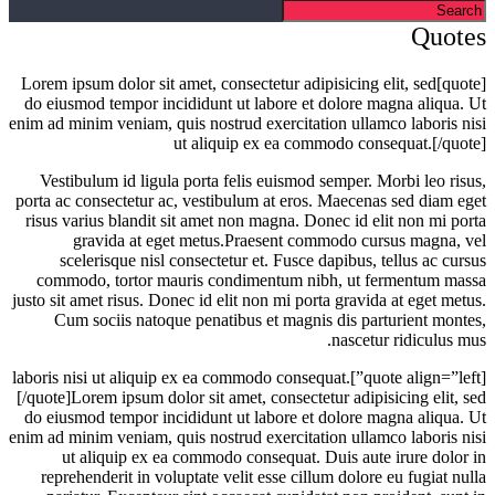
Quotes
[quote]Lorem ipsum dolor sit amet, consectetur adipisicing elit, sed
do eiusmod tempor incididunt ut labore et dolore magna aliqua. Ut
enim ad minim veniam, quis nostrud exercitation ullamco laboris nisi
ut aliquip ex ea commodo consequat.[/quote]
Vestibulum id ligula porta felis euismod semper. Morbi leo risus,
porta ac consectetur ac, vestibulum at eros. Maecenas sed diam eget
risus varius blandit sit amet non magna. Donec id elit non mi porta
gravida at eget metus.Praesent commodo cursus magna, vel
scelerisque nisl consectetur et. Fusce dapibus, tellus ac cursus
commodo, tortor mauris condimentum nibh, ut fermentum massa
justo sit amet risus. Donec id elit non mi porta gravida at eget metus.
Cum sociis natoque penatibus et magnis dis parturient montes,
nascetur ridiculus mus.
[quote align=”left”]laboris nisi ut aliquip ex ea commodo consequat.
[/quote]Lorem ipsum dolor sit amet, consectetur adipisicing elit, sed
do eiusmod tempor incididunt ut labore et dolore magna aliqua. Ut
enim ad minim veniam, quis nostrud exercitation ullamco laboris nisi
ut aliquip ex ea commodo consequat. Duis aute irure dolor in
reprehenderit in voluptate velit esse cillum dolore eu fugiat nulla