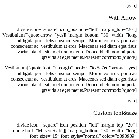
[gap]
With Arrow
[divide icon=”square” icon_position=”left” margin_top=”20″
margin_bottom=”30″ width=”long”][quote arrow=”yes”]Vestibulum
id ligula porta felis euismod semper. Morbi leo risus, porta ac
consectetur ac, vestibulum at eros. Maecenas sed diam eget risus
varius blandit sit amet non magna. Donec id elit non mi porta
gravida at eget metus.Praesent commodo[/quote]
[quote font=”Georgia” bcolor=”#25a7ed” arrow=”yes”]Vestibulum
id ligula porta felis euismod semper. Morbi leo risus, porta ac
consectetur ac, vestibulum at eros. Maecenas sed diam eget risus
varius blandit sit amet non magna. Donec id elit non mi porta
gravida at eget metus.Praesent commodo[/quote]
[gap]
Custom font&size
[divide icon=”square” icon_position=”left” margin_top=”20″
margin_bottom=”30″ width=”long”][quote font=”Museo Slab”
font_size=”15″ font_style=”normal” color=”#898989″