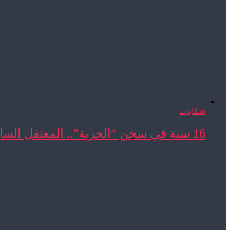
شكايات
16 سنة في سجن “الحرية”.. المعتقل السابق المحجوب ...