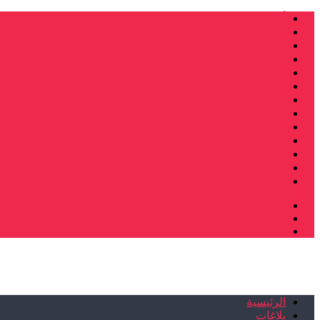
أنشطة وطنية
ندوات
صرخات و نداءات
فرع الدار البيضاء
فرع فاس
فرع سلا
فرع تطوان
فرع طنجة
فرع سيدي سليمان
إصدارات
تصريحات
إبداعات
شهادات
الرئيسية
بلاغات