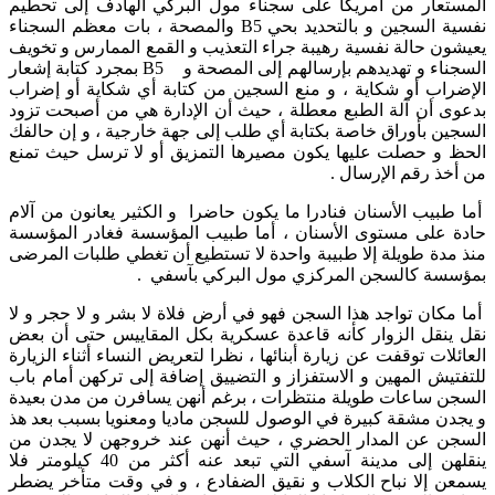
المستعار من أمريكا على سجناء مول البركي الهادف إلى تحطيم
نفسية السجين و بالتحديد بحي B5 والمصحة ، بات معظم السجناء
يعيشون حالة نفسية رهيبة جراء التعذيب و القمع الممارس و تخويف
السجناء و تهديدهم بإرسالهم إلى المصحة و B5 بمجرد كتابة إشعار
الإضراب أو شكاية ، و منع السجين من كتابة أي شكاية أو إضراب
بدعوى أن آلة الطبع معطلة ، حيث أن الإدارة هي من أصبحت تزود
السجين بأوراق خاصة بكتابة أي طلب إلى جهة خارجية ، و إن حالفك
الحظ و حصلت عليها يكون مصيرها التمزيق أو لا ترسل حيث تمنع
من أخذ رقم الإرسال .
أما طبيب الأسنان فنادرا ما يكون حاضرا و الكثير يعانون من آلام
حادة على مستوى الأسنان ، أما طبيب المؤسسة فغادر المؤسسة
منذ مدة طويلة إلا طبيبة واحدة لا تستطيع أن تغطي طلبات المرضى
بمؤسسة كالسجن المركزي مول البركي بآسفي .
أما مكان تواجد هذا السجن فهو في أرض فلاة لا بشر و لا حجر و لا
نقل ينقل الزوار كأنه قاعدة عسكرية بكل المقاييس حتى أن بعض
العائلات توقفت عن زيارة أبنائها ، نظرا لتعريض النساء أثناء الزيارة
للتفتيش المهين و الاستفزاز و التضييق إضافة إلى تركهن أمام باب
السجن ساعات طويلة منتظرات ، برغم أنهن يسافرن من مدن بعيدة
و يجدن مشقة كبيرة في الوصول للسجن ماديا ومعنويا بسبب بعد هذ
السجن عن المدار الحضري ، حيث أنهن عند خروجهن لا يجدن من
ينقلهن إلى مدينة آسفي التي تبعد عنه أكثر من 40 كيلومتر فلا
يسمعن إلا نباح الكلاب و نقيق الضفادع ، و في وقت متأخر يضطر