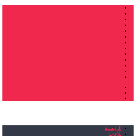
أنشطة وطنية
ندوات
صرخات و نداءات
فرع الدار البيضاء
فرع فاس
فرع سلا
فرع تطوان
فرع طنجة
فرع سيدي سليمان
إصدارات
تصريحات
إبداعات
شهادات
الرئيسية
بلاغات