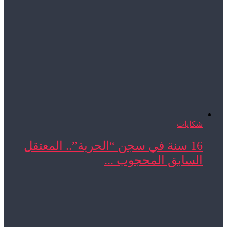
شكايات
16 سنة في سجن “الحرية”.. المعتقل
السابق المحجوب ...