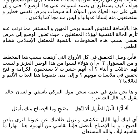
هواء ، كيف يستطيع أن يصمد لسنوات على هذا الوضع ؟ حتى و إن
بقي على قيد الحياة فمن المؤكد أنه سيصاب بمرض نفسي خطير و
ستصنعون منه إنسانا عدوانيا و ليس مندمجا كما يدّعون .
هذا بالإضافة للتفتيش الشبه يومي المهين و المستفز مما ترتب عنه
تأزم الحالة النفسية لهؤلاء المعتقلين ، حيث تطور الوضع إلى مرض
نفسي بسبب هذه الضغوطات بالنسبة للمعتقل الإسلامي هشام
العلمي .
فأين وصل التحقيق في كل الأرواح التي أزهقت بسبب هذا المخطط
و من المسؤول ؟ أم أن هؤلاء ليسوا من هذا الوطن العزيز و ليست
لهم عائلات و أبناء ؟ أم أنهم حشرات لا يستحقون الكرامة و فتح
تحقيق في ملابسات موتهم ؟ و إلى متى يذيقوننا هذا العذاب الأليم و
لعائلاتنا ؟
و ها نحن نقبع في عتمة سجن مول البركي بآسفي و لسان حالنا
يقول كما قال الشاعر :
ألا أيُّها اللّيلُ الطَّويل ألا
انْجلِ
بصُبحٍ وما الإصباح منك بأمثلِ
أي ليتك أيها الليل تنكشف و تزيل ظلامك عن عيوننا لنرى بياض
الصبح ، و ما الإصباح بأفضل فإننا نقاسي من الهموم هنا نهارا ما
نقاسيه ليلا ، والله المستعان .