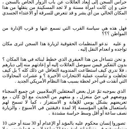
حراس السجن إلى إبعاد العائلات عن باب الزوار الخاص بالسجن ،
حتى و إن كانت امرأة مسنة و لا تجد المسكينة من ينقلها من هذا
المكان الخالي من أي بشر و قد تتعرض للسرقة أو الاعتداء الجسدي
.
فهل هذه هي سياسة القرب التي نسمع عنها و قرب الإدارة من
المواطن ؟؟؟
و عليه ندعو المنظمات الحقوقية لزيارة هذا السجن لترى مكان
تواجده و انعدام النقل إليه .
و نحن نتساءل من هذا العبقري الذي خطط لبنائه في هذا المكان ؟
بدون التفكير فيمن سيوصل العائلات إليه أو إعادتهم منه إلى ديارهم
، فلا ندري كيف استطاعت المندوبية التغافل عن ذلك كله ؟ بل كيف
تجاهلت و تناست عملية الانتحارات الأخيرة ؟ و عشرات المحاولات
التي أنقذت في آخر لحظة بسبب هذا النظام الأمريكي الجديد .
الذي بموجبه تمّ عزل بعض المعتقلين الإسلاميين عن جميع السجناء
ووضعهم في حيّ منعزل ، و منعهم من الحديث مع أيّ كان ، مع
تعريضهم بشكل يومي للإهانة و الاستفزاز ، كما لا تسمح لهم
باستعمال هاتف المؤسسة إلا لمدة دقيقتين في الأسبوع ، والزيارة
نصف ساعة أو أقل وسط حراسة مشددة .
تصوروا إنسان محكوم عليه بالمؤبد أو الإعدام أو 30 سنة أو حتى 10
سنوات يقبع في زنزانة انفرادية مدة 23 ساعة لا يرى فيها شمس و لا