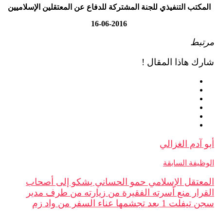
تب التنفيذي للجنة المشتركة للدفاع عن المعتقلين الإسلاميين
16
-06-2016
ط
 هاذا المقال !
دم الغزالي
فة السابقة
تقل الإسلامي حمو الحساني يشكو إلى أصحاب
ار منع أسرته الفقيرة من زيارته من طرف مدير
 تجشمها عناء السفر من واد زم