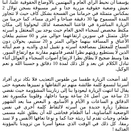
ا أن نحيط الرأي العام و المهتمين بالأوضاع الحقوقية علما، أننا
نعيش وضعية حقوقية مزرية جدا و غير مسبوقة بسجن تولال 2
س متمثلة في حرماننا من الفسحة بشكل كاف حيث لا تتجاوز
المدة المسموح بها 30 دقيقة صباحا و أخرى مساء، كما حرمنا من
رة المباشرة في قاعتنا المخصصة لذلك ليحولونا إلى مكان
مخصص لسجناء الحق العام حيث يوجد بين المعتقل و أسرته
حائل متمثل في سورين ارتفاعهما حوالي متر و 60 سنتيم يبلغان
الأعناق و المسافة بينهما حوالي المتر و 20 سنتيم، يحولان دون
ح للمعتقل بمصافحة أسرته و تقبيل أيدي والديه و ضم أبنائه
 لا يستطيع رؤيتهم نظرا لقصر قامتهم مقارنة مع ارتفاع السور،
سط ضجيج لا يطاق نظرا لارتفاع أصوات السجناء و العوائل أثناء
تبادل الكلام عن بعد و كل ذلك لمدة 10 دقائق و حسبنا الله و نعم
ل.
ضحت الزيارة طقسا من طقوس التعذيب فلا نكاد نرى أفراد
ا لنسمع كلمة طائشة منهم تم التقاطها و تمييزها بصعوبة حتى
لنا انتهت الزيارة ليعودوا بنا إلى زنازيننا المشؤومة حيث نقضي
23 ساعة من أصل 24 ساعة يوميا داخلها، وقلوبنا مكسورة تعد
ئق و الساعات و الأيام و الأسابيع، و البعض منا يعد الشهور
را زيارة جديدة من أسرته لالتقاط كلمة أخرى في نفس
ية المأساوية، أما الطعام فحاشى لله أن يطلق عليه مسمى
 وجبات تقدم لنا رديئة جدا كما و نوعا تعافها الأنفس و لا تسد
 كل ذلك في الوقت الذي منعوا أسرنا من تزويدنا بالمؤونة
ية !