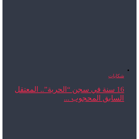
شكايات
16 سنة في سجن “الحرية”.. المعتقل
السابق المحجوب ...