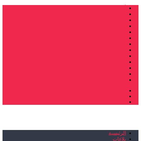
أنشطة وطنية
ندوات
صرخات و نداءات
فرع الدار البيضاء
فرع فاس
فرع سلا
فرع تطوان
فرع طنجة
فرع سيدي سليمان
إصدارات
تصريحات
إبداعات
شهادات
الرئيسية
بلاغات