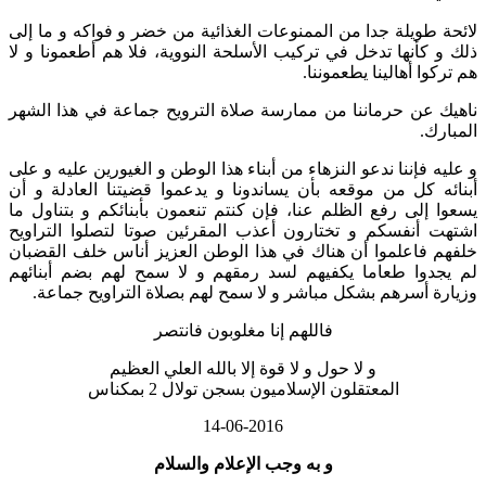
 طويلة جدا من الممنوعات الغذائية من خضر و فواكه و ما إلى
 كأنها تدخل في تركيب الأسلحة النووية، فلا هم أطعمونا و لا
وا أهالينا يطعموننا.
 عن حرماننا من ممارسة صلاة الترويح جماعة في هذا الشهر
رك.
ه فإننا ندعو النزهاء من أبناء هذا الوطن و الغيورين عليه و على
ه كل من موقعه بأن يساندونا و يدعموا قضيتنا العادلة و أن
 إلى رفع الظلم عنا، فإن كنتم تنعمون بأبنائكم و بتناول ما
 أنفسكم و تختارون أعذب المقرئين صوتا لتصلوا التراويح
 فاعلموا أن هناك في هذا الوطن العزيز أناس خلف القضبان
دوا طعاما يكفيهم لسد رمقهم و لا سمح لهم بضم أبنائهم
ة أسرهم بشكل مباشر و لا سمح لهم بصلاة التراويح جماعة.
فاللهم إنا مغلوبون فانتصر
و لا حول و لا قوة إلا بالله العلي العظيم
المعتقلون الإسلاميون بسجن تولال 2 بمكناس
14-06-2016
و
به وجب الإعلام والسلام