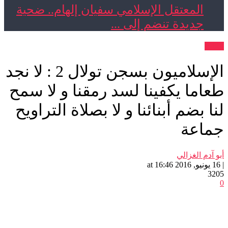
المعتقل الإسلامي سفيان إلهام.. ضحية
جديدة تنضم إلى ...
الإسلاميون بسجن تولال 2 : لا نجد
ما يكفينا لسد رمقنا و لا سمح
 بضم أبنائنا و لا بصلاة التراويح
اعة
م الغزالي