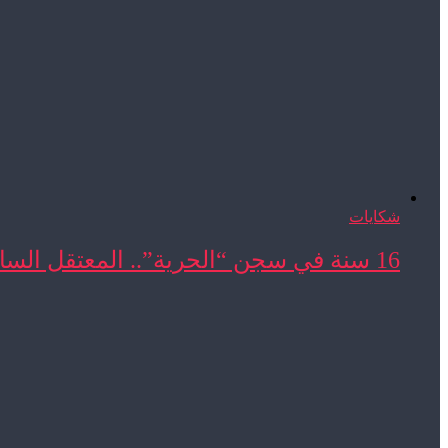
شكايات
16 سنة في سجن “الحرية”.. المعتقل السابق المحجوب ...