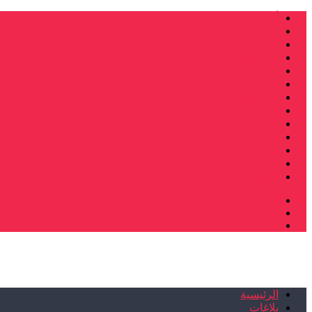
أنشطة وطنية
ندوات
صرخات و نداءات
فرع الدار البيضاء
فرع فاس
فرع سلا
فرع تطوان
فرع طنجة
فرع سيدي سليمان
إصدارات
تصريحات
إبداعات
شهادات
الرئيسية
بلاغات