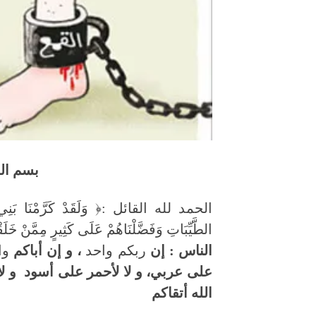
بسم الل
الحمد لله القائل :﴿ وَلَقَدْ كَرَّمْنَا بَنِي آدَم
الطَّيِّبَاتِ وَفَضَّلْنَاهُمْ عَلَى كَثِيرٍ مِمَّ
الناس : إن
ربكم واحد
، و إن أباكم
وا
على عربي، و لا لأحمر على أسود و لا 
الله أتقاكم