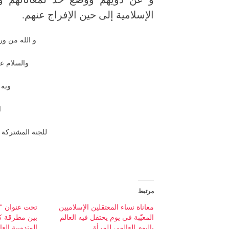
الإسلامية إلى حين الإفراج عنهم.
و الله من ور
والسلام عل
وبه 
ا
للجنة المشتركة ل
مرتبط
معاناة نساء المعتقلين الإسلاميين
تحت عنوان “ا
المغيّبة في يوم يحتفل فيه العالم
بين مطرقة كو
باليوم العالمي للمرأة
المندوبية الع