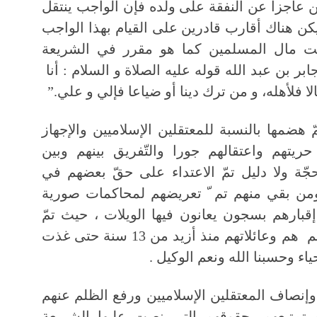
ن عاجزا عن النفقة على ولده فإن الواجب ينتقل
ن هناك أقارب قادرين على القيام بهذا الواجب
بيت مال المسلمين كما هو مقرر في الشريعة
ر بن عبد الله قوله عليه الصلاة و السلام : أنا
فلأهله، و من ترك دينا أو ضياعا فإلي و علي.”
ضمها بالنسبة للمعتقلين الإسلاميين والإجهاز
ريتهم واعتقالهم جورا والتّفريق بينهم وبين
جّة ولا دليل تمّ الاعتداء على حقّ بعضهم في
 ومن بقي منهم تم ّ تعريضهم لمحاكمات صورية
قبارهم بسجون يعانون فيها الويلات ، حيث تمّ
الدّوس على إنسانيتهم و إهانة كرامتهم هم وعائلاتهم منذ أزيد من 13 سنة حتى غذت
اء وحسبنا الله ونعم الوكيل .
ا وإنصاف المعتقلين الإسلاميين ورفع الظلم عنهم
 تمتيعهم بحقوقهم التي نصت عليها الشريعة