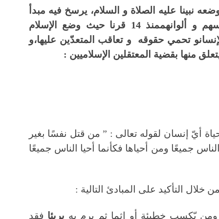
ضعه نبينا عليه الصلاة و السلام، يرسخ فيه مبدأ
المساواة بين الناس بعيدا عن أجناسهم و ألوانهممنذ 14 قرنا حيث وضع الإسلام
سانو تحمي حقوقه و تعاقب المتعدّين عليها،و
لق منها بقضية المعتقلين الإسلاميين :
اة أيّ إنسان لقوله تعالى : ” من قتل نفسًا بغير
اس جميعًا ومن أحياها فكأنما أحيا الناس جميعًا
: ومن يّكسب خطيئة أو إثما ثم يرم به
بريئا
فقد