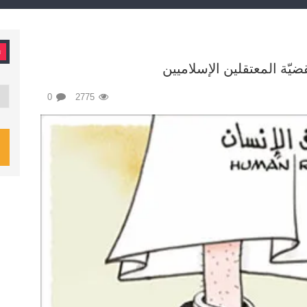
ت
يّة المعتقلين الإسلاميين
تصن
0
2775