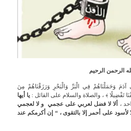
ه الرحمن الرحيم
َ وَحَمَلْنَاهُمْ فِي الْبَرِّ وَالْبَحْرِ وَرَزَقْنَاهُمْ مِنَ
نْ خَلَقْنَا تَفْضِيلًا ﴾ ، والصلاة والسلام على القائل :
يا أيها
حد ،
ألا لا فضل لعربي على عجمي و لا
ل
عجمي
لأسود على أحمر إلا بالتقوى ، “
إن أكرمكم عند