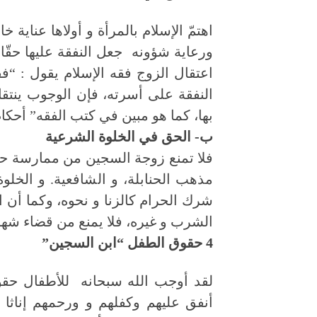
اهتمّ الإسلام بالمرأة و أولاها عناي
ورعاية شؤونه جعل النفقة عليها حقّا 
اعتقال الزوج فقه الإسلام يقول : “
النفقة على أسرته، فإن الوجوب ينتقل 
بها، كما هو مبين في كتب الفقه” أحكام
ب- الحق في الخلوة الشرعية
فلا تمنع زوجة السجين من ممارسة حقه
مذهب الحنابلة، و الشافعية. و الخلو
شرك الحرام كالزنا و نحوه، وكما أن 
الشرب و غيره، فلا يمنع من قضاء شهوة الفر
4 حقوق الطفل “ابن السجين”
لقد أوجب الله سبحانه للأطفال حقو
أنفق عليهم وكفلهم و ورحمهم إناثا أ