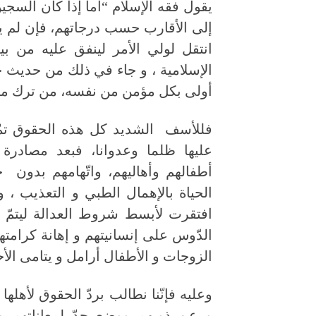
يقول فقه الإسلام “أما إذا كان السجي
إلى الأقارب حسب درجاتهم، فإن لم يك
انتقل لولي الأمر لينفق عليه من 
الإسلامية ، و جاء في ذلك من حديث جاب
أولى بكل مؤمن من نفسه، من ترك مالا 
فللأسف الشديد كل هذه الحقوق تمّ ه
عليها ظلما وعدوانا، فبعد مصادرة ح
أطفالهم وأهاليهم، واتّهامهم بدون ح
الحياة بالإهمال الطبي و التعذيب ،
افتقرت لأبسط شروط العدالة ليتمّ إ
الزوجات و الأطفال أرامل و يتامى الأحي
وعليه فإنّنا نطالب بردّ الحقوق لأهله
و عن ذويهم ووضع حدّ لمعاناتهم و