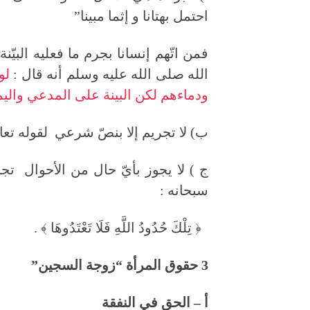
احتمل بهتانا و إثما مبينا”
فمن اتّهم إنسانا بجرم ما فعليه البيّنة
الله صلى الله عليه وسلم أنه قال :
لو
ودماءهم لكن البينة على المدعي والي
ب) لا تجريم إلا بنصّ شرعي لقوله تعال
ج ) لا يجوز بأيّ حال من الأحوال تجاو
سبحانه :
﴿ تِلْكَ حُدُودُ اللَّهِ فَلَا تَعْتَدُوهَا ﴾ .
3 حقوق المرأة “زوجة السجين”
أ –
الحق في النفقة