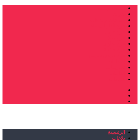
أنشطة وطنية
ندوات
صرخات و نداءات
فرع الدار البيضاء
فرع فاس
فرع سلا
فرع تطوان
فرع طنجة
فرع سيدي سليمان
إصدارات
تصريحات
إبداعات
شهادات
الرئيسية
بلاغات