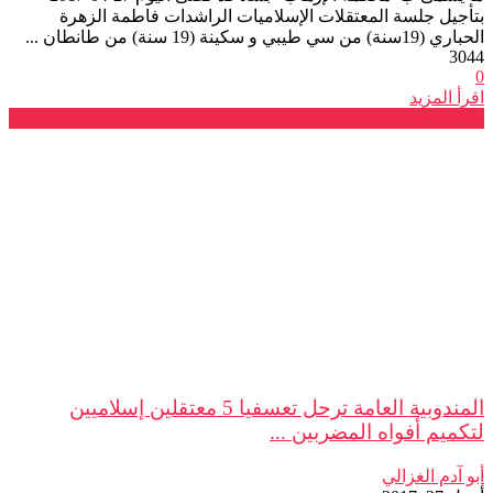
بتأجيل جلسة المعتقلات الإسلاميات الراشدات فاطمة الزهرة
الحباري (19سنة) من سي طيبي و سكينة (19 سنة) من طانطان ...
3044
0
اقرأ المزيد
بلاغات
المندوبية العامة ترحل تعسفيا 5 معتقلين إسلاميين
لتكميم أفواه المضربين ...
أبو آدم الغزالي