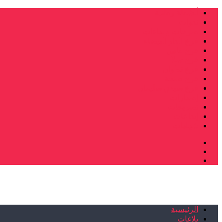
أنشطة وطنية
ندوات
صرخات و نداءات
فرع الدار البيضاء
فرع فاس
فرع سلا
فرع تطوان
فرع طنجة
فرع سيدي سليمان
إصدارات
تصريحات
إبداعات
شهادات
الرئيسية
بلاغات