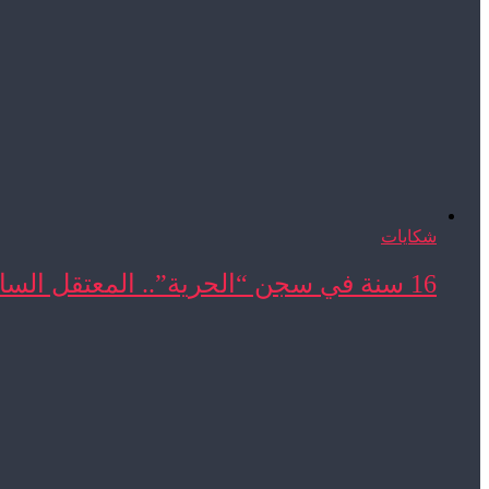
شكايات
16 سنة في سجن “الحرية”.. المعتقل السابق المحجوب ...