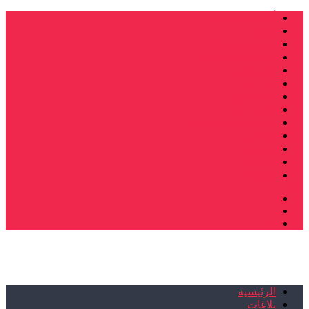
أنشطة وطنية
ندوات
صرخات و نداءات
فرع الدار البيضاء
فرع فاس
فرع سلا
فرع تطوان
فرع طنجة
فرع سيدي سليمان
إصدارات
تصريحات
إبداعات
شهادات
الرئيسية
بلاغات