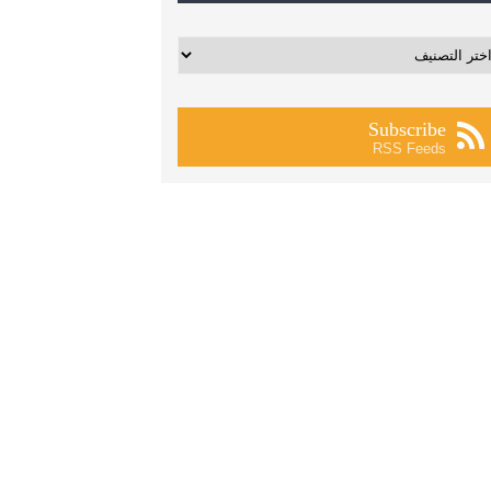
يفات
Subscribe
RSS Feeds