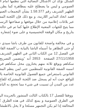
الشكل نؤكد أن الأشكال النضالية التي ننظمها أمام 
العمومي و ليس ما يصطلح عليه بمظاهرة كما يظن البا
الظهير الشريف رقم 1.58.377 
قصد اتخاذ التدابير اللازمة، و مع ذلك فإن اللجنة ال
عبر بلاغات إعلامية من خلال موقعها و صفاحتها الرسمي
مما يتيح للجهات المعنية الإطلاع عليها كما تم في حا
بتاريخ و مكان الوقفة التحسيسية و على ضوء إشعاره أ
و في مخالفة واضحة للقانون من طرف باشا سيدي سليم
أو حتى التظاهر ما أسماه الباشا بالنيابة ب”الصفة الق
27/11/1958 الصفحة 2853 أنه
سكناهم ويوقع ثلاثة منهم يختارون محل سكناهم في ا
اسمه الصفة القانونية للمنظمين حتى لمن ينظم ال
القانوني باستعراض جميع الفصول القانونية الخاصة بالت
عدد من المدن أن تسببت في شيء مما تحجج به الباشا ب
ووفقا للفصل 17 بالكتاب الثالث المنشور 
في الطرق العمومية و يمنع كذلك في هذه الطرق كل
المخالفة إذا لم يكن التجمهر مسلحا و لا يخل بالاطمئنا