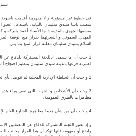
بسم ا
في خطوة غير مسؤولة و لا مفهومة أقدمت باشوية م
منصب باشا سيدي سليمان بالنيابة، باستدعاء عضو ال
منسقها الجهوي بالمدينة ذاتها الأستاذ أحمد بلبركة 
السلام بسيدي سليمان معللة قرار المنع بما يلي
1 حيث أن ما يسمى “باللجنة المشتركة للدفاع عن ا
اعتبرته فرعها بمدينة سيدي سليمان بتنظيم احتجاج أ
2 و حيث أن السلطة الإدارية المحلية لم تتوصل بأي تصريح في الموضوع
3 وحيث أن الأشخاص و الجهات التي تقف وراء هذه ال
مظاهرات بالطرق العمومية.
4 و حيث أن من شأن هذه المظاهرة بالشارع العام الإخلال الواضح بالنظام و الأمن العامين، و عرقلة السير بالطريق العام.
و إذ تعتبر اللجنة المشتركة للدفاع عن المعتقلين الإ
واضح أو مفهوم، فإنها تؤكد أن هذا القرار مجانب لل