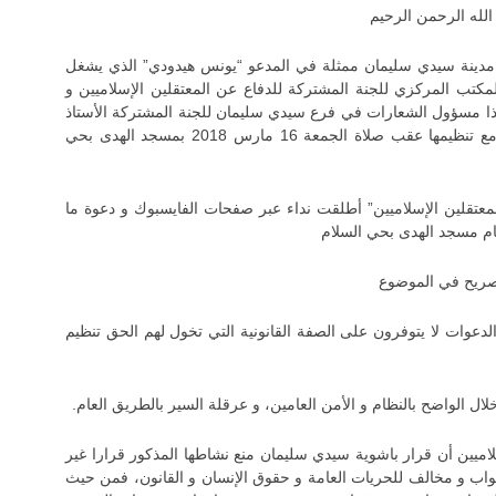
لله الرحمن الرحيم
دينة سيدي سليمان ممثلة في المدعو “يونس هيدودي” الذي يشغل
مكتب المركزي للجنة المشتركة للدفاع عن المعتقلين الإسلاميين و
و كذا مسؤول الشعارات في فرع سيدي سليمان للجنة المشتركة الأستاذ
المهدي العيموني و أشعرتهما بقرار منع الوقفة المزمع تنظيمها عقب صلاة الجمعة 16 مارس 2018 بمسجد الهدى بحي
لمعتقلين الإسلاميين” أطلقت نداء عبر صفحات الفايسبوك و دعوة ما
مام مسجد الهدى بحي السلام
دعوات لا يتوفرون على الصفة القانونية التي تخول لهم الحق تنظيم
سلاميين أن قرار باشوية سيدي سليمان منع نشاطها المذكور قرارا غير
صواب و مخالف للحريات العامة و حقوق الإنسان و القانون، فمن حيث