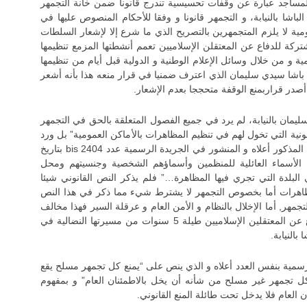
المساجد عبارة عن وقفات تحسيسية تندرج قانونا ضمن خانة التجمهر
شا بالنيابة، و التجمهر قانونا و وفقا للأحكام المنصوص عليها في
بشأن التجمعات العمومية لا يلزم المتجمهرين بالتصريح الذي ما شرع إلا لإشعار السلطات
مشتركة للدفاع عن المعتقلن الإسلاميين تعمم أنشطتها المزمع تنظيمها
ة و من خلال وسائل الإعلام الوطنية و الدولية قبل أيام من تنظيمها
لة باشا سيدي سليمان الذي اعترف ضمنيا في قرار منعه هذا بأنه أشعر
صدر قراربمنع الوقفة متحججا بعدم الإشعار.
ان بالنيابة، لم يرد في جميع الفصول المتعلقة بالحق في التجمهر
انونية التي تخول لهم في تنظيم المظاهرات بالأماكن العمومية” بل ورد
في الفصل 12 من الكتاب الثاني في الظهير الشريف المذكور أعلاه و المنشور في الجريدة الرسمية عدد 2404 bis بتاريخ
 “ويتضمن التصريح الأسماء العائلية للمنظمين وأسماؤهم الشخصية وجنسيتهم ومحل
لبلدة التي تجري فيها المظاهرة…” فلم يذكر النص القانوني شيئا
مظاهرات أما بخصوص التجمهر لا يشترط شيء مما ذكر في هذا النص
جمهر, أما الإخلال بالنظام و الأمن العام و عرقلة السير فهذا مخالف
للواقع حيث أنه لم يسجل ضد اللجنة المشتركة للفاع عن المعتقلين الإسلاميين طيلة 5 سنوات من مسيرتها النضالية في
النيابة.
بالجريدة الرسمية بنفس العدد أعلاه و الذي ينص على “يمنع كل تجمهر مسلح يقع
 تجمهر غير مسلح من شأنه أن يخل بالاطمئنان العام” و بمفهوم
ن العام فلا يدخل تحت طائلة المنع القانوني.