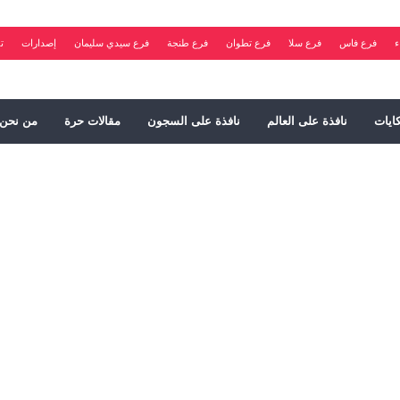
ء
فرع فاس
فرع سلا
فرع تطوان
فرع طنجة
فرع سيدي سليمان
إصدارات
ت
ايات
نافذة على العالم
نافذة على السجون
مقالات حرة
من نحن