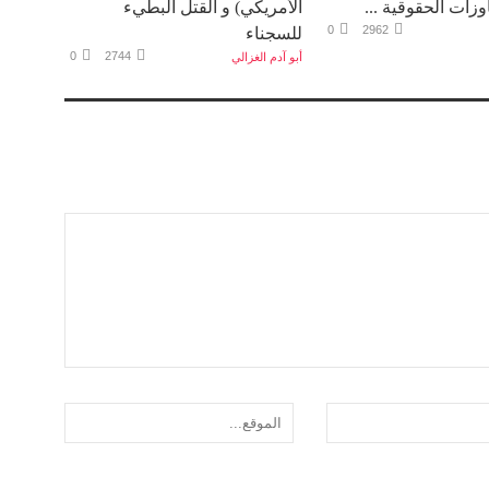
الأمريكي) و القتل البطيء
0
2962
للسجناء
0
2744
أبو آدم الغزالي