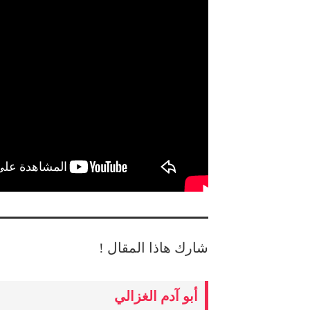
شارك هاذا المقال !
أبو آدم الغزالي