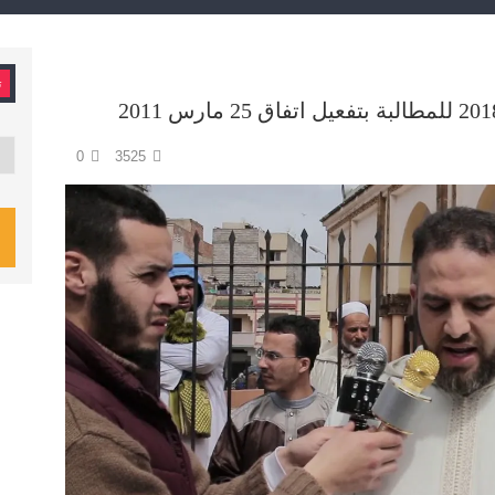
ت
تصن
0
3525