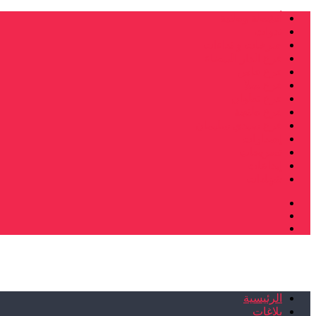
أنشطة وطنية
ندوات
صرخات و نداءات
فرع الدار البيضاء
فرع فاس
فرع سلا
فرع تطوان
فرع طنجة
فرع سيدي سليمان
إصدارات
تصريحات
إبداعات
شهادات
الرئيسية
بلاغات