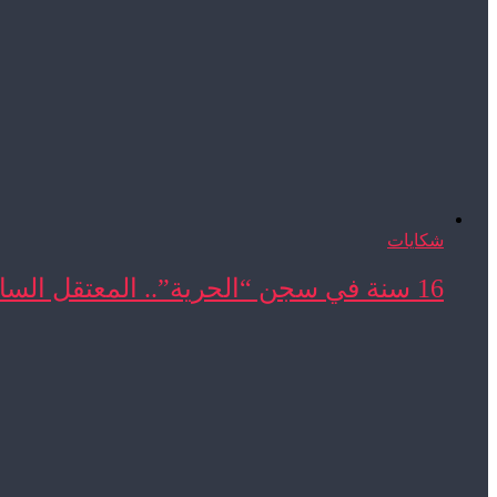
شكايات
16 سنة في سجن “الحرية”.. المعتقل السابق المحجوب ...