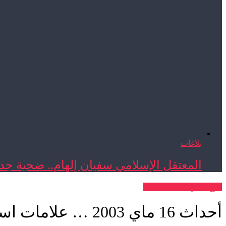
بلاغات
المعتقل الإسلامي سفيان إلهام.. ضحية جدي
فرع الدار البيضاء
مقالات
أحداث 16 ماي 2003 … علامات استفهام لضحاياها المنسيين