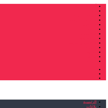
أنشطة وطنية
ندوات
صرخات و نداءات
فرع الدار البيضاء
فرع فاس
فرع سلا
فرع تطوان
فرع طنجة
فرع سيدي سليمان
إصدارات
تصريحات
إبداعات
شهادات
الرئيسية
بلاغات