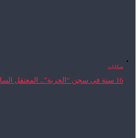
شكايات
16 سنة في سجن “الحرية”.. المعتقل السابق المحجوب ...