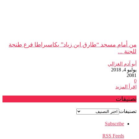
من أمام مسجد “طارق ابن زياد” بكاسبراطا فرع طنجة
للجنة ...
أبو آدم الغزالي
يوليو 4, 2018
2081
0
اقرأ المزيد
تصنيفات
تصنيفات
Subscribe
RSS Feeds