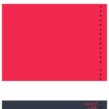
أنشطة وطنية
ندوات
صرخات و نداءات
فرع الدار البيضاء
فرع فاس
فرع سلا
فرع تطوان
فرع طنجة
فرع سيدي سليمان
إصدارات
تصريحات
إبداعات
شهادات
الرئيسية
بلاغات