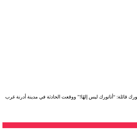
وفاة مؤسس الجمهورية التركية مصطفى كمال أتاتورك قائلة: “أتاتورك ليس إلهًا!” ووقعت الحادثة في مدينة أدرنة غرب