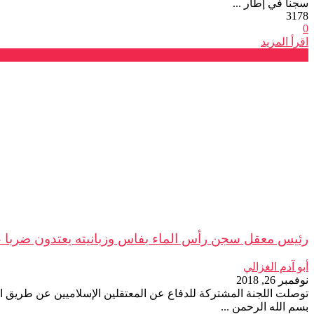
سجنا في إطار ...
3178
0
اقرأ المزيد
بيانات
رئيس معقل سجن رأس الماء بفاس وزبانيته يعتدون ضربا عل
أبو آدم الغزالي
نوفمبر 26, 2018
بسم الله الرحمن ...