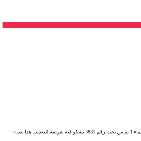
توصلت اللجنة المشتركة للدفاع عن المعتقلين الإسلاميين عن طريق العوائل ببيان من المعتقل الإسلامي رشيد السوسي القابع بسجن رأس الماء 1 بفاس تحت رقم 3881 يشكو فيه تعرضه للتعذيب هذا نصه :