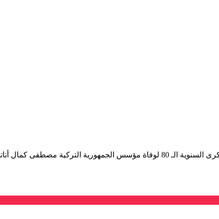
اعتقلت السلطات في تركيا امرأة منقبة بعد أن هتفت أثناء مراسم الذكرى السنوية الـ 80 ل