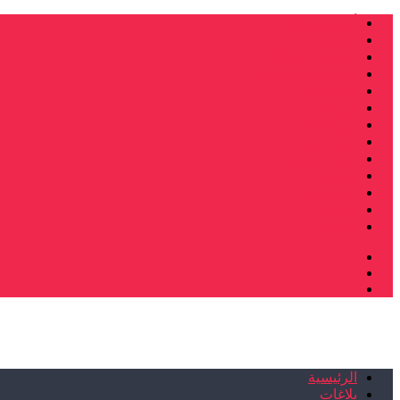
أنشطة وطنية
ندوات
صرخات و نداءات
فرع الدار البيضاء
فرع فاس
فرع سلا
فرع تطوان
فرع طنجة
فرع سيدي سليمان
إصدارات
تصريحات
إبداعات
شهادات
الرئيسية
بلاغات