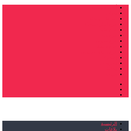
أنشطة وطنية
ندوات
صرخات و نداءات
فرع الدار البيضاء
فرع فاس
فرع سلا
فرع تطوان
فرع طنجة
فرع سيدي سليمان
إصدارات
تصريحات
إبداعات
شهادات
الرئيسية
بلاغات