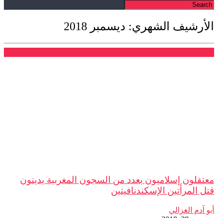
الأرشيف الشهري: ديسمبر 2018
بيانات
معتقلون إسلاميون بعدد من السجون المغربية يدينون
قتل المرأتين الإسكندنافيتين
أبو آدم الغزالي