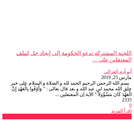
اللجنة المشتركة تدعو الحكومة إلى إيجاد حل لملف
المعتقلين على ...
أبو آدم الغزالي
مارس 25, 2019
بسم الله الرحمن الرحيم الحمد لله و الصلاة و السلام على خير
خلق الله محمد ابن عبد الله و بعد قال تعالى : ” وَأَوْفُوا بِالْعَهْدِ إِنَّ
الْعَهْدَ كَانَ مَسْؤُولاً ” الآية إن المعتقلين ...
2335
0
اقرأ المزيد
فرع طنجة