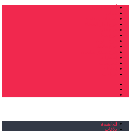
أنشطة وطنية
ندوات
صرخات و نداءات
فرع الدار البيضاء
فرع فاس
فرع سلا
فرع تطوان
فرع طنجة
فرع سيدي سليمان
إصدارات
تصريحات
إبداعات
شهادات
الرئيسية
بلاغات