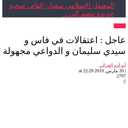
المعتقل الإسلامي سفيان إلهام.. ضحية
جديدة تنضم إلى ...
ات
جل : اعتقالات في فاس و
دي سليمان و الدواعي مجهولة
آدم الغزالي
2