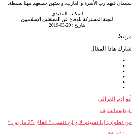
ان فيهم رب الأسرة و العازب، و يمتهن جميعهم مهنا بسيطة.
المكتب التنفيذي
للجنة المشتركة للدفاع عن المعتقلين الإسلاميين
بتاريخ : 20-03-2019
بط
ك هاذا المقال !
 آدم الغزالي
يفة السابقة
طوان: إذا نسيتم لا و لن ننسى ” اتفاق 25 مارس “