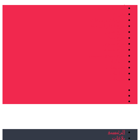
أنشطة وطنية
ندوات
صرخات و نداءات
فرع الدار البيضاء
فرع فاس
فرع سلا
فرع تطوان
فرع طنجة
فرع سيدي سليمان
إصدارات
تصريحات
إبداعات
شهادات
الرئيسية
بلاغات