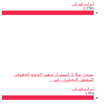
أبو آدم الغزالي
0
2765
بلاغات
بسجن سلا 2: استمرار تدهور الوضع الحقوقي
للمعتقل اليحياوي رغم ...
أبو آدم الغزالي
0
914
بلاغات