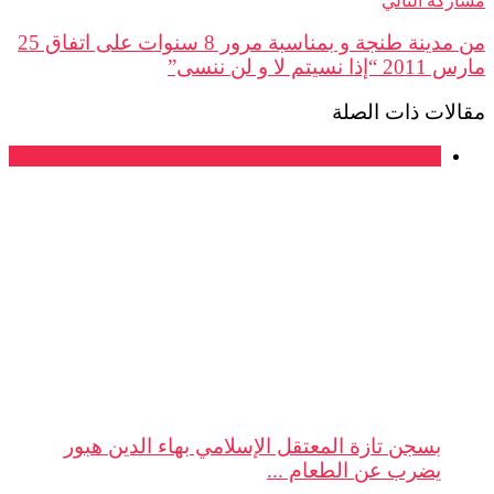
كة التالي
من مدينة طنجة و بمناسبة مرور 8 سنوات على اتفاق 25
نسيتم لا و لن ننسى”
لات ذات الصلة
بلاغات
بسجن تازة المعتقل الإسلامي بهاء الدين هبور
يضرب عن الطعام ...