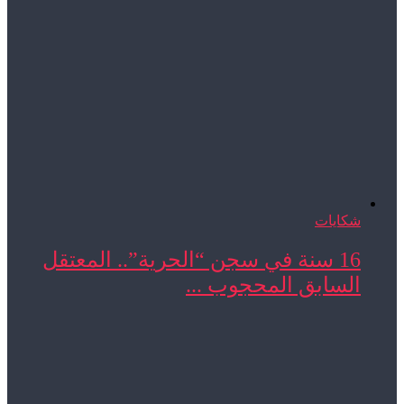
شكايات
16 سنة في سجن “الحرية”.. المعتقل
السابق المحجوب ...