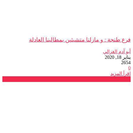
فرع طنجة : و مازلنا متشبثين بمطالبنا العادلة
أبو آدم الغزالي
يناير 18, 2020
2654
0
اقرأ المزيد
بلاغات