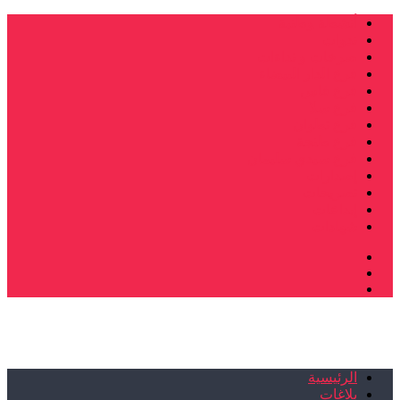
أنشطة وطنية
ندوات
صرخات و نداءات
فرع الدار البيضاء
فرع فاس
فرع سلا
فرع تطوان
فرع طنجة
فرع سيدي سليمان
إصدارات
تصريحات
إبداعات
شهادات
الرئيسية
بلاغات