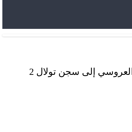
في عز كورونا المندوبية العامة ترحل تعسفيا المعتقل الإسلامي رشيد العروسي إلى سجن تولال 2