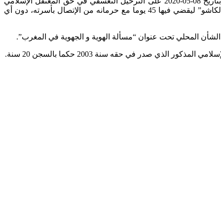
علمت اللجنة المشتركة للدفاع عن المعتقلين الإسلاميين أن المندوبية العامة لإدارة السجون قد أقدمت في عز أزمة تفشي جائحة كورونا بتاريخ 08-05-2020 على الترحيل التعسفي في حق المعتقل الإسلامي
رشيد الغريبي العروسي من سجن عين السبع “عكاشة” بالدار البيضاء إلى سجن تولال 2 بمكناس، و الزج به في زنزانة العقاب الإنفرادية “الكاشو” ليقضي فيها 45 يوما مع حرمانه من الإتصال بأسرته، دون أي
لشأن المحلي تحت عنوان “مسألة الهوية و الجهوية في المغرب”.
ي صدر في حقه سنة 2003 حكما بالسجن 20 سنة.