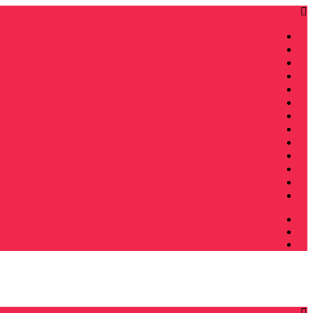
أنشطة وطنية
ندوات
صرخات و نداءات
فرع الدار البيضاء
فرع فاس
فرع سلا
فرع تطوان
فرع طنجة
فرع سيدي سليمان
إصدارات
تصريحات
إبداعات
شهادات