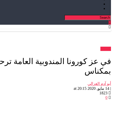
بلاغات
بمكناس
أبو آدم الغزالي
| 14 مايو, 2020 at 20:15
1823
0