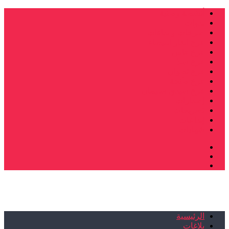
أنشطة وطنية
ندوات
صرخات و نداءات
فرع الدار البيضاء
فرع فاس
فرع سلا
فرع تطوان
فرع طنجة
فرع سيدي سليمان
إصدارات
تصريحات
إبداعات
شهادات
الرئيسية
بلاغات