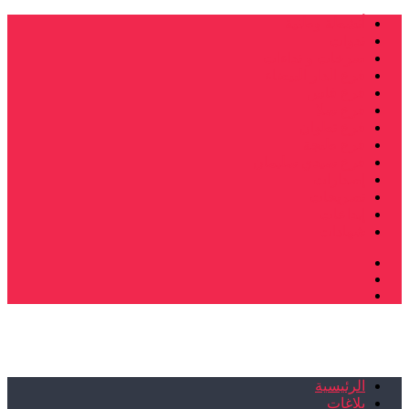
أنشطة وطنية
ندوات
صرخات و نداءات
فرع الدار البيضاء
فرع فاس
فرع سلا
فرع تطوان
فرع طنجة
فرع سيدي سليمان
إصدارات
تصريحات
إبداعات
شهادات
الرئيسية
بلاغات