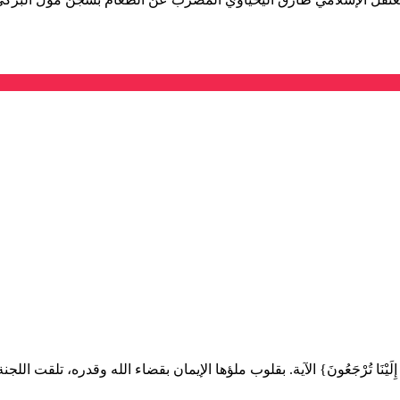
ثُمَّ إِلَيْنَا تُرْجَعُونَ} الآية. بقلوب ملؤها الإيمان بقضاء الله وقدره، تلق