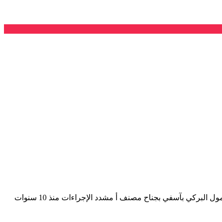
توصلت اللجنة المشتركة للدفاع عن المعتقلين الإسلاميين بشكاية من عائلة المعتقل الإسلامي أحمد إبرجكي المحكوم بالمؤبد و القابع بسجن مول البركي بآسفي بجناح مصنف أ مشدد الإجراءات منذ 10 سنوات