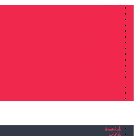
أنشطة وطنية
ندوات
صرخات و نداءات
فرع الدار البيضاء
فرع فاس
فرع سلا
فرع تطوان
فرع طنجة
فرع سيدي سليمان
إصدارات
تصريحات
إبداعات
شهادات
الرئيسية
بلاغات