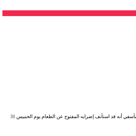
علمت اللجنة المشتركة للدفاع عن المعتقلين الإسلاميين من عائلة المعتقل الإسلامي طارق اليحياوي المرحل تعسفيا إلى سجن مول البركي بآسفي أنه قد استأنف إضرابه المفتوح عن الطعام يوم الخميس 31