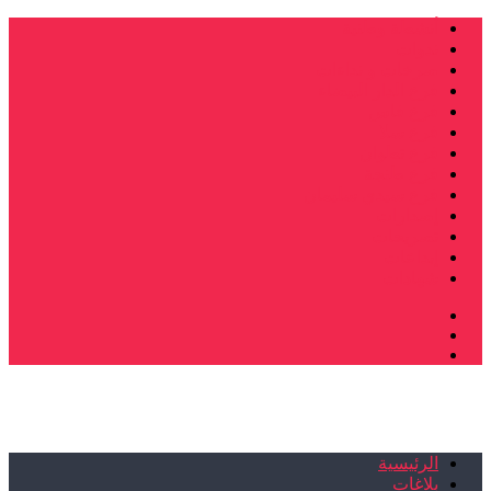
أنشطة وطنية
ندوات
صرخات و نداءات
فرع الدار البيضاء
فرع فاس
فرع سلا
فرع تطوان
فرع طنجة
فرع سيدي سليمان
إصدارات
تصريحات
إبداعات
شهادات
الرئيسية
بلاغات