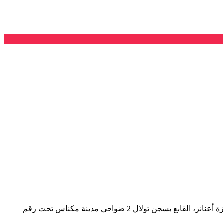
بسم الله الرحمن الرحيم تتابع اللجنة المشتركة للدفاع عن المعتقلين الإسلاميين بقلق بالغ واستنكار شديد استمرار منع المعتقل الإسلامي حمزة أعنانز، القابع بسجن تولال 2 ضواحي مدينة مكناس تحت رقم