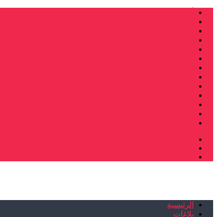
أنشطة وطنية
ندوات
صرخات و نداءات
فرع الدار البيضاء
فرع فاس
فرع سلا
فرع تطوان
فرع طنجة
فرع سيدي سليمان
إصدارات
تصريحات
إبداعات
شهادات
الرئيسية
بلاغات