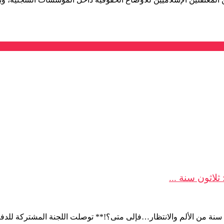
لاثون سنة ...
ة من الألم والانتظار…فإلى متى؟!** توصلت اللجنة المشتركة للدفاع 