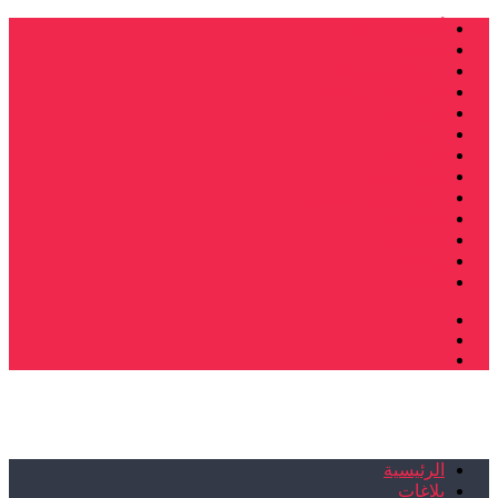
أنشطة وطنية
ندوات
صرخات و نداءات
فرع الدار البيضاء
فرع فاس
فرع سلا
فرع تطوان
فرع طنجة
فرع سيدي سليمان
إصدارات
تصريحات
إبداعات
شهادات
الرئيسية
بلاغات