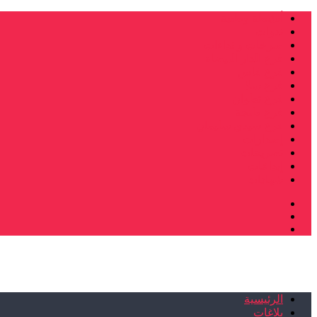
أنشطة وطنية
ندوات
صرخات و نداءات
فرع الدار البيضاء
فرع فاس
فرع سلا
فرع تطوان
فرع طنجة
فرع سيدي سليمان
إصدارات
تصريحات
إبداعات
شهادات
الرئيسية
بلاغات