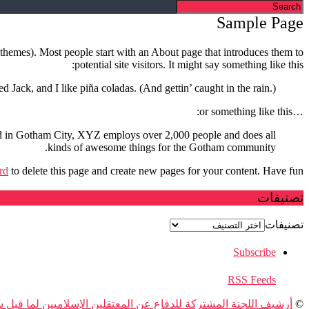
Sample Page
t themes). Most people start with an About page that introduces them to
potential site visitors. It might say something like this:
 Jack, and I like piña coladas. (And gettin’ caught in the rain.)
…or something like this:
d in Gotham City, XYZ employs over 2,000 people and does all
kinds of awesome things for the Gotham community.
rd
to delete this page and create new pages for your content. Have fun!
تصنيفات
تصنيفات
Subscribe
RSS Feeds
©
أرشيف اللجنة المشتركة للدفاع عن المعتقلين الإسلاميين لما قبل سنة 6