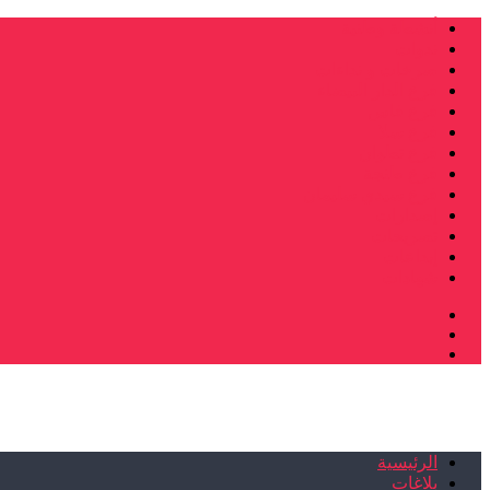
أنشطة وطنية
ندوات
صرخات و نداءات
فرع الدار البيضاء
فرع فاس
فرع سلا
فرع تطوان
فرع طنجة
فرع سيدي سليمان
إصدارات
تصريحات
إبداعات
شهادات
الرئيسية
بلاغات