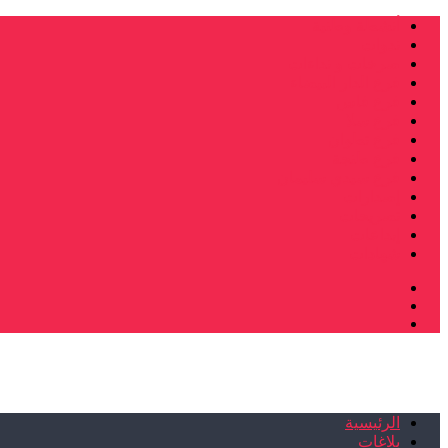
أنشطة وطنية
ندوات
صرخات و نداءات
فرع الدار البيضاء
فرع فاس
فرع سلا
فرع تطوان
فرع طنجة
فرع سيدي سليمان
إصدارات
تصريحات
إبداعات
شهادات
الرئيسية
بلاغات