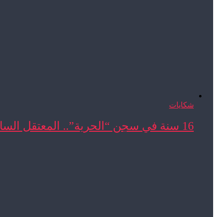
شكايات
16 سنة في سجن “الحرية”.. المعتقل السابق المحجوب ...