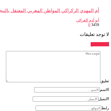
أم المهدي الركراكي المواطن المغربي المعتقل بالنيج
أبو آدم الغزالي
0
3459
لا توجد تعليقات
أضف تعليق
تعليق
الاسم
الايميل
رابط