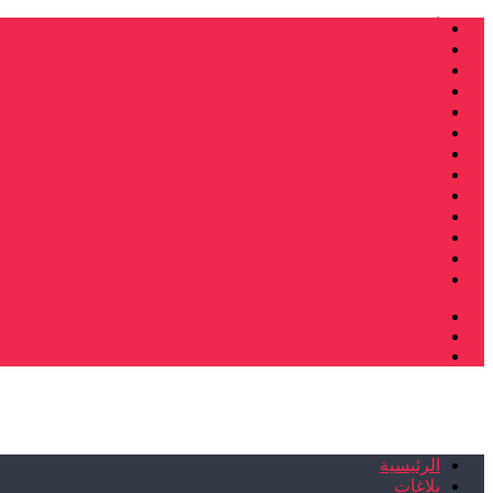
أنشطة وطنية
ندوات
صرخات و نداءات
فرع الدار البيضاء
فرع فاس
فرع سلا
فرع تطوان
فرع طنجة
فرع سيدي سليمان
إصدارات
تصريحات
إبداعات
شهادات
الرئيسية
بلاغات