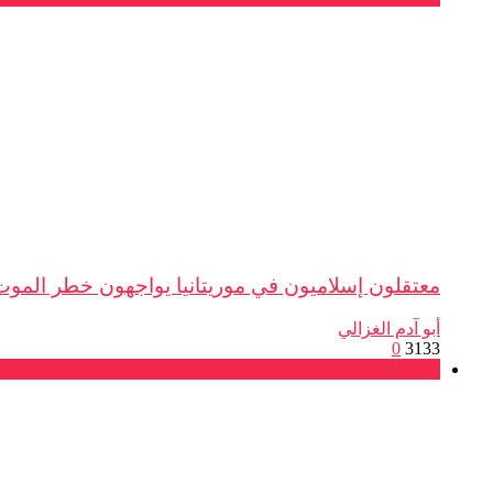
معتقلون إسلاميون في موريتانيا يواجهون خطر الموت
أبو آدم الغزالي
0
3133
نافذة على العالم