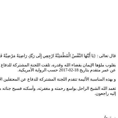
قال تعالى : {يَا أَيَّتُهَا النَّفْسُ الْمُطْمَئِنَّةُ ارْجِعِي إِلَى رَبِّكِ رَاضِيَةً مَرْضِيَّة
بقلوب ملؤها الإيمان بقضاء الله وقدره، تلقت اللجنة المشتركة للدفاع 
عن عمر متقدم بتاريخ 18-02-2017 حسب الرواية الأمريكية.
و بهذه المناسبة الأليمة تتقدم اللجنة المشتركة للدفاع عن المعتقلين ا
تغمد الله الشيخ الراحل بواسع رحمته و مغفرته، وأسكنه فسيح جناته مع ا
إليه راجعون.
مرتبط