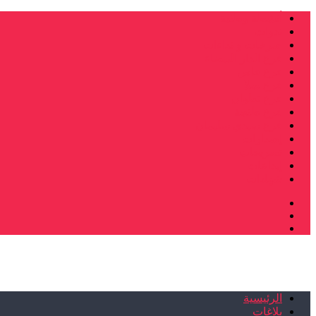
أنشطة وطنية
ندوات
صرخات و نداءات
فرع الدار البيضاء
فرع فاس
فرع سلا
فرع تطوان
فرع طنجة
فرع سيدي سليمان
إصدارات
تصريحات
إبداعات
شهادات
الرئيسية
بلاغات