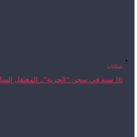
شكايات
16 سنة في سجن “الحرية”.. المعتقل السابق المحجوب ...