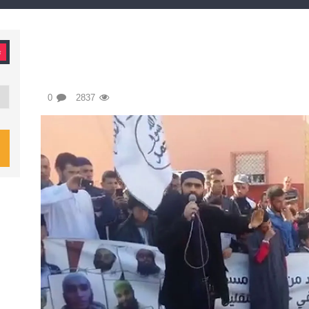
ت
تصن
0
2837