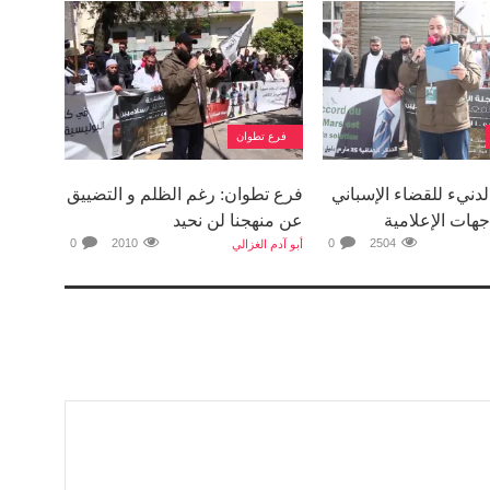
فرع تطوان
دنيء للقضاء الإسباني
فرع تطوان: رغم الظلم و التضييق
هات الإعلامية
عن منهجنا لن نحيد
0
2010
0
2504
أبو آدم الغزالي