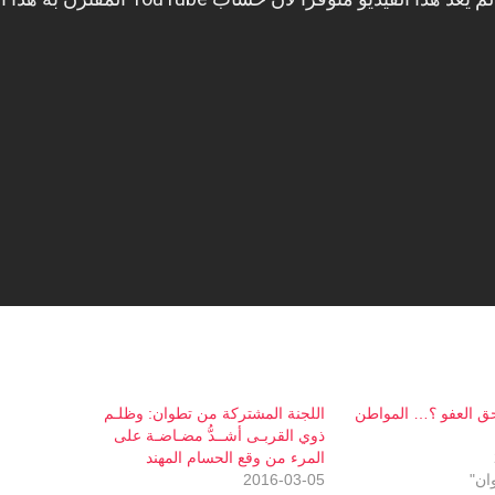
ق العفو ؟… المواطن
اللجنة المشتركة من تطوان: وظلـم
ذوي القربـى أشــدُّ مضـاضـة على
المرء من وقع الحسام المهند
ان"
2016-03-05