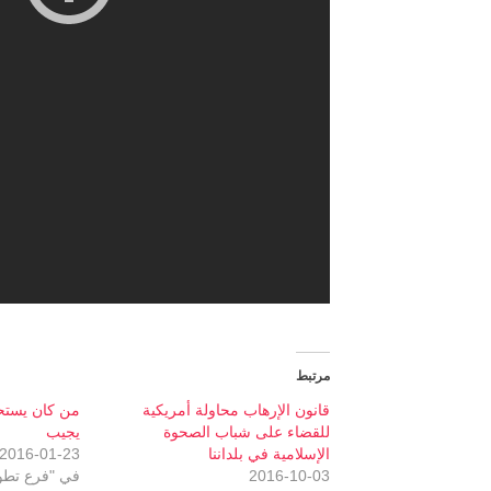
مرتبط
قانون الإرهاب محاولة أمريكية
من كان يستح
للقضاء على شباب الصحوة
يجيب
الإسلامية في بلداننا
2016-01-23
2016-10-03
في "فرع تطو