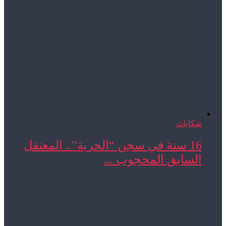
شكايات
16 سنة في سجن “الحرية”.. المعتقل
السابق المحجوب ...