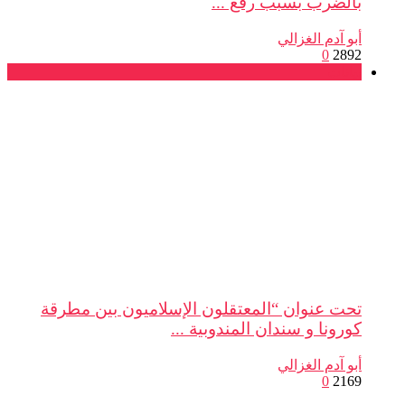
بالضرب بسبب رفع ...
أبو آدم الغزالي
0
2892
بيانات
تحت عنوان “المعتقلون الإسلاميون بين مطرقة
كورونا و سندان المندوبية ...
أبو آدم الغزالي
0
2169