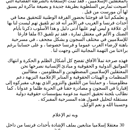
بالمعتقلين الإسلاميين ، فقد تمت الإستعانة بالشرطة القضائية التي
أصبحت تمارس السلطوية بطريقة جديدة و بصيغة ماكرة لم يسبق
لها أن مورست من قبل .
و نعلمكم أننا قد فوجئنا بحضور الفرقة الوطنية للتحقيق معنا في
أحداث فرنسا و الغريب في الأمر أنه قد تم تلفيق تهم ليست لنا بها
أي علاقة و ليس لهم عليها أدنى دليل و هذا الأسلوب ذكرنا بأيام
الضنك و الألم في معتقل تمارة ، فقد تم تلفيق 83 ملفا فارغا
للإسلاميين في مختلف السجون و بشكل مجحف ، في مسرحية
باهتة لإرضاء الغرب عموما و فرنسا خصوصا ، و على حسابنا برغم
براءتنا من التهمة المجانية التي وجهت لنا .
فهذه صرخة تملأ الآفاق تفضح كل أشكال الظلم و الحكرة و انتهاك
المواثيق الدولية و الحقوقية و مبادئ الإنسانية نصرخها نحن
المعتقلين الإسلاميبن المضطهدين و المظلومين ، مطالبين
المنظمات و الهيئات الحقوقية و المنابر الإعلامية النزيهة دعم
مظلوميتنا ، و حمايتنا من التلفيق والتزوير الذي يهدف مفبركوه إلى
إقبارنا في السجون و مصادرة حقنا في الحرية ظلما و عدوانا ، كما
نطالب بلجنة تحقيق أجنبية مدعومة بمؤسسات حقوقية دولية
مستقلة لتحليل فصول هذه المسرحية المفبركة .
وحسبنا الله و نعم الوكيل.
وبه تم الإعلام
30 معتقلا إسلاميا متابعين بملف الإشادة بأحداث فرنسا من داخل