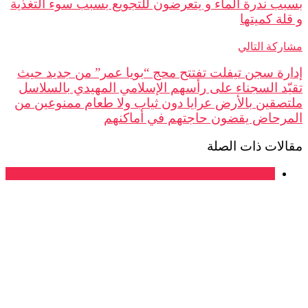
بسبب ندرة الماء و يتعرضون للتجويع بسبب سوء التغذية
و قلة كميتها
مشاركة التالي
إدارة سجن تيفلت تفتتح محج “بويا عمر” من جديد حيث
تقيّد السجناء على رأسهم الإسلامي المهيدي بالسلاسل
ملتصقين بالأرض عرايا دون ثياب ولا طعام ممنوعين من
المرحاض يقضون حاجتهم في أماكنهم
مقالات ذات الصلة
بيانات