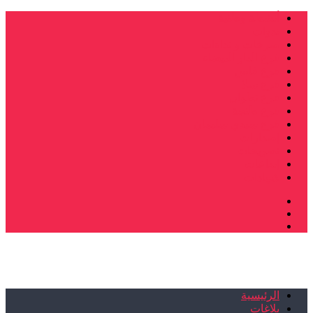
أنشطة وطنية
ندوات
صرخات و نداءات
فرع الدار البيضاء
فرع فاس
فرع سلا
فرع تطوان
فرع طنجة
فرع سيدي سليمان
إصدارات
تصريحات
إبداعات
شهادات
الرئيسية
بلاغات