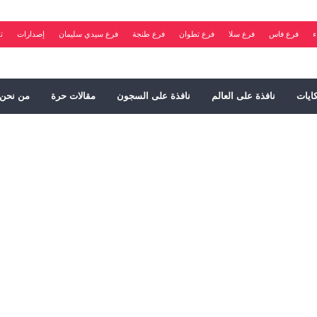
ء
فرع فاس
فرع سلا
فرع تطوان
فرع طنجة
فرع سيدي سليمان
إصدارات
ت
ايات
نافذة على العالم
نافذة على السجون
مقالات حرة
من نحن