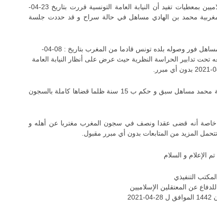
توصلت اللجنة المشتركة للدفاع عن المعتقلين الإسلاميين بمعطيات تفيد أن النيابة العامة التونسية قررت بتاريخ 23-04-
ن المغربية محمد بن الهادي مساهل في حالة سراح و قد حددت جلسة
هذا وقد تم توقيف المعتقل المذكور محمد بن الهادي مساهل فور وصوله بلده تونس قادما من المغرب بتاريخ : 08-04-
ضعه تحت تدابير الحراسة النظرية حيث عرض على أنظار النيابة العامة
و يذكر أن المعتقل الإسلامي السابق التونسي الجنسية محمد مساهل سبق و حكم ب 15 سنة ظلما قضاها كاملة بالسجون
هم خاصة أنه قضى عقدا ونصف في سجون المغرب مغتربا عن أهله و
تتحمل المزيد من المتابعات بدون أي مبرر مقبول.
تم الإعلام و السلام
لمكتب التنفيذي
لدفاع عن المعتقلين الإسلاميين