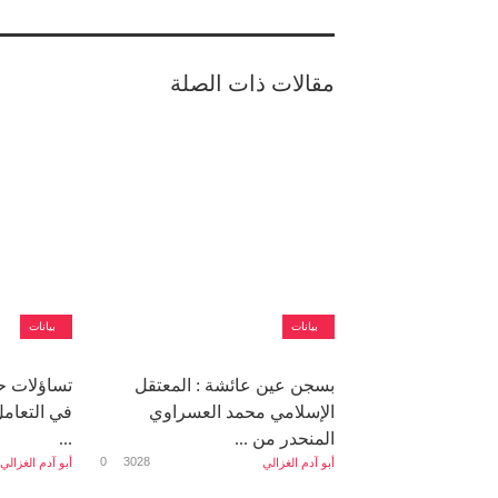
مقالات ذات الصلة
بيانات
بيانات
بسجن عين عائشة : المعتقل
تساؤلات حو
الإسلامي محمد العسراوي
في التعامل 
المنحدر من ...
...
0
3028
أبو آدم الغزالي
أبو آدم الغزالي