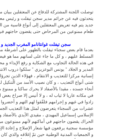
توصلت اللجنة المشتركة للدفاع عن المعتقلين ببيان م
يتحدثون فيه عن جرائم مدير سجن تيفلت و رئيس معقل
جديد يتم فيه تعريض المعتقلين إلى أنواع قاسية من ال
طعام ممنوعين من المرحاض حتى يقضون حاجتهم في أما
سجن تيفلت غوانتانامو المغرب الجديد و 
بعدما قام بعض سجناء تيفلت بالظهور على أشرطة م
المسلط عليهم ، و كل ما جاء على لسانهم مما هو فيض
في هذه الحالة التجاوب مع الشكاية و رفع الإيذاء و مح
المدير و الجلاد ” يونس البوعزيزي ” سلكوا دروب الانتق
إنسانية مركزا للتعذيب و الانتقام ، فهؤلاء الذين تج
شتى أنواع التعذيب ، و كان نصيب الأسد من الّتنكيل
أنحاء جسده ، مقيدا بالأصفاد لا يحرك ساكنا و ممنو
في مكانه عاريا لا ثياب له ، و لا أنيس إلا صراخ بعض
زادوا في غيهم و إجرامهم فلفّقوا لهم التهم و أحضروا ل
عشرات من السجناء يتعرضون لمثل هذا التعذيب الجسدي
الإسلامي إسماعيل المهيدي ، مقيدي الأيدي بالأصفاد
الحراك يقضون حاجتهم في أماكنهم لأنهم ممنوعون من 
مؤسسة سجنية يرفعون فيها شعار الإصلاح و إعادة الإد
و الجمعيات المدنية الوطنية حين تمّ إغلاقه والذي ك