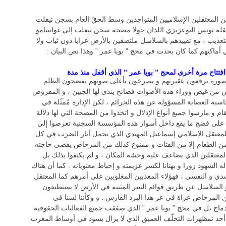
ن المعتقلين الإسلاميين المتواجدين وسط الحقّ العام بسجن تيفلت
ه يونس البوعزيزي اللذان حولا مصحة سجن تيفلت إلى غوانتنامو
تعذيب ، مع تقييدهم بالسلاسل ملتصقين بالأرض عرايا دون ثياب ولا
كنهم كما كان يحدث في محج ” بويا عمر ” وهذا نص البيان :
افتتاح مرة أخرى لمحج ” بويا عمر ” الذي أقفل منذ مدة
صورة يرفعون عقيرتهم و يصرخون بأعلى صوتهم يفضحون الظلم
 من غيض ووراء هذه الأصوات فضائح يندى لها الجبين ، و المفروض
اسبة العصابة المسؤولة عن هذه الجرائم ، لكن الإدارة مُمثّلة في
ام و مارسوا جميع أنواع الإذلال و اتخذوا من المصحة التي لها دلالة
رؤا على فضح ما يقع داخل أسوار هذه المؤسسة السجنية تعرضوا إلى
 للمعتقل الإسلامي إسماعيل المهيدي الذي يحمل آثار الضرب في كل
ع من الطعام إلا من الفتات و ممنوع كذلك من المرحاض يقضي حاجته
 المعتقلين الذي يضاعف عليه وحشة المكان ، و لم يكتفوا بذلك بل
ه الشهود زورا و بهتانا لكسر عزيمته و إحباط معنوياته . كما أن هناك
 و النفسي ، فهؤلاء المعذبين المغلوبين على أمرهم كما المعتقل
 و السلاسل عن طريق قوائم السر المثبتة في الأرض لا يستطيعون
المرحاض عراة في عز هذا البرد القارس . و وكأننا لسنا في
ماج بل في محج ” بويا عمر ” الذي صفقت جميع الفعاليات الحقوقية
ان أحد تمظهرات التخلّف العميق الذي لا يزال يسود في أوساط المغرب