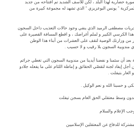
رة حضارية لهذا البلد ، لكن للأسف الشديد تم افتتاحه من جديد
لمركزية ” يونس البوعزيزي ” الذي تشهد له مجموعة كبيرة من
 الحريات مصطفى الرميد الذي ينفي وجود حالات التعذيب داخل السجون
ن هذا الكرسي الكبير و لملم أغراضك ، و اقطع المسافة القصيرة على
من وزارتك الوصية لتقف على العشرات من أبناء هذا الوطن
ي مندوبية السجون بلا رقيب و لا حسيب .
 بعد أن سئمنا و نفضنا أيدينا من مندوبية السجون التي تغطي جرائم
 أجل إيفاد لجنة لتقصّي الحقائق و إماطة اللثام على ما يفعله جلادو
 العار بتيفلت .
كى و حسبنا الله و نعم الوكيل .
اجدون وسط معتقلي الحق العام بسجن تيفلت
جب الإعلام والسلام
مشتركة للدفاع عن المعتقلين الإسلاميين