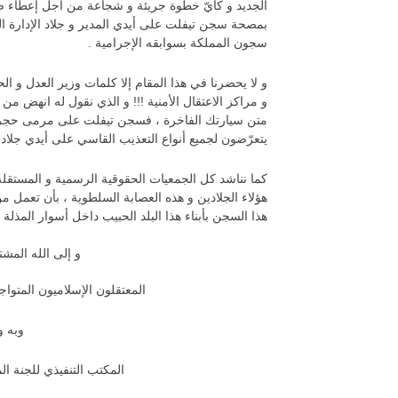
الجديد و كأيّ خطوة جريئة و شجاعة من أجل إعطاء صو
بمصحة سجن تيفلت على أيدي المدير و جلاد الإدارة ا
سجون المملكة بسوابقه الإجرامية .
و لا يحضرنا في هذا المقام إلا كلمات وزير العدل و
و مراكز الاعتقال الأمنية !!! و الذي نقول له انهض م
متن سيارتك الفاخرة ، فسجن تيفلت على مرمى حجر 
يتعرّضون لجميع أنواع التعذيب القاسي على أيدي جلاد
كما نناشد كل الجمعيات الحقوقية الرسمية و المستقلة
هؤلاء الجلادين و هذه العصابة السلطوية ، بأن تعمل من
هذا السجن بأبناء هذا البلد الحبيب داخل أسوار المذلة و
و إلى الله المشت
المعتقلون الإسلاميون المتو
وبه و
المكتب التنفيذي للجنة ال