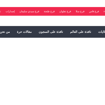
ء
فرع فاس
فرع سلا
فرع تطوان
فرع طنجة
فرع سيدي سليمان
إصدارات
ت
ايات
نافذة على العالم
نافذة على السجون
مقالات حرة
من نحن